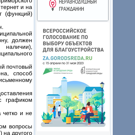
риморского
ернет и на
г (функций)
н.
ниципальной
ону, должен
 наличии),
иципального
ый почтовый
на, способ
письменному
ставления
с графиком
.
 четко и не
ном вопросы
 на другого