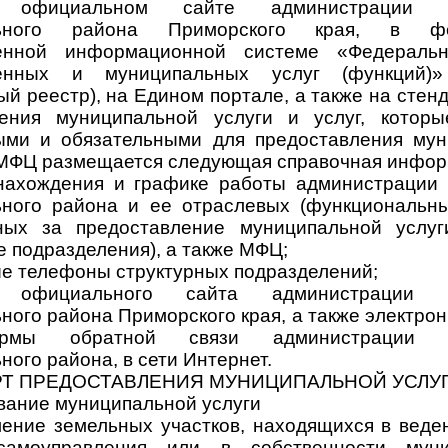
официальном сайте администрации П
льного района Приморского края, в фе
венной информационной системе «Федераль
венных и муниципальных услуг (функций)
й реестр), на Едином портале, а также на стенд
ления муниципальной услуги и услуг, которы
ыми и обязательными для предоставления мун
в МФЦ размещается следующая справочная инфор
нахождения и графике работы администрации
ного района и ее отраслевых (функциональны
нных за предоставление муниципальной услуг
е подразделения), а также МФЦ;
ые телефоны структурных подразделений;
официального сайта администрации П
ного района Приморского края, а также электрон
рмы обратной связи администрации П
ого района, в сети Интернет.
ДАРТ ПРЕДОСТАВЛЕНИЯ МУНИЦИПАЛЬНОЙ УСЛУ
вание муниципальной услуги
ение земельных участков, находящихся в веде
самоуправления или в собственности муни