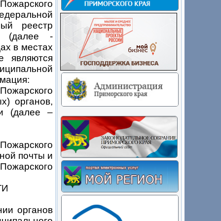
ожарского
деральной
ный реестр
» (далее -
ах в местах
е являются
иципальной
мация:
 Пожарского
х) органов,
и (далее –
ожарского
ной почты и
ожарского
ГИ
нии органов
ципального