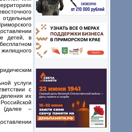
ерриториях
евосточного
отдельные
Приморского
доставлении
е детей, в
 бесплатном
о жилищного
юридическим
ьной услуги
тветствии с
аделения их
 Российской
 (далее –
ставлении