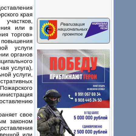
оставления
рского края
 участков,
ения или в
ния торгов»
х повышения
ной услуги
нии органов
ципального
ая услуга),
ной услуги,
истративных
ожарского
инистрация
доставлению
аняет свое
ым законом
оставления
твенной или