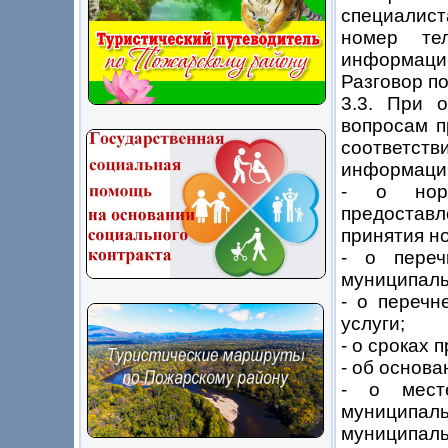
специалис
номер те
информаци
Разговор п
3.3. При 
вопросам п
соответст
информаци
- о норм
предоставл
принятия но
- о переч
муниципаль
- о перечн
услуги;
- о сроках 
- об основа
- о мест
муниципал
муниципаль