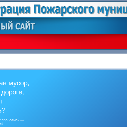
ан мусор,
 дороге,
ит
ь?
с проблемой —
ей!