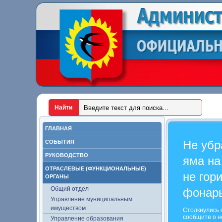
ГЛАВНАЯ
Не убр
СОБЫТИЯ
РУКОВОДСТВО
яма на
ОТРАСЛЕВЫЕ (ФУНКЦИОНАЛЬНЫЕ)
не гор
ОРГАНЫ
Общий отдел
фонар
Управление муниципальным
имуществом
Столкнулись 
сообщите о н
Управление образования