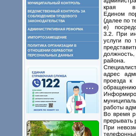
администр
МУНИЦИПАЛЬНЫЙ КОНТРОЛЬ
края в ин
ВЕДОМСТВЕННЫЙ КОНТРОЛЬ ЗА
Едином пор
СОБЛЮДЕНИЕМ ТРУДОВОГО
(далее по т
ЗАКОНОДАТЕЛЬСТВА
е) посредс
АДМИНИСТРАТИВНАЯ РЕФОРМА
3.2. При и
ИМПОРТОЗАМЕЩЕНИЕ
услуги по 
ПОЛИТИКА ОРГАНИЗАЦИИ В
представи
ОТНОШЕНИИ ОБРАБОТКИ
должность,
ПЕРСОНАЛЬНЫХ ДАННЫХ
района.
Специалист
адрес адм
проезда к 
обращению
Информир
муниципал
работы адм
Во время р
прерывать р
При невозм
телефонный