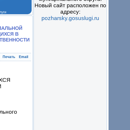
Новый сайт расположен по
адресу:
pozharsky.gosuslugi.ru
 на всё
ПАЛЬНОЙ
ИХСЯ В
СТВЕННОСТИ
Печать
Email
ХСЯ
И
льного