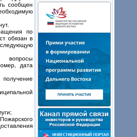
ть сообщен
обходимую
ут.
ращения по
ст обязан в
 следующую
х вопросы
номер, дата
 получение
ниципальной
уги;
ожарского
оставления