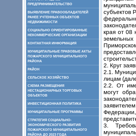
ПРЕДПРИНИМАТЕЛЬСТВО
муниципал
субъектов 
ВЫЯВЛЕНИЕ ПРАВООБЛАДАТЕЛЕЙ
РАНЕЕ УЧТЕННЫХ ОБЪЕКТОВ
федераль
НЕДВИЖИМОСТИ
законодате
СОЦИАЛЬНО ОРИЕНТИРОВАННЫЕ
края от 08
НЕКОММЕРЧЕСКИЕ ОРГАНИЗАЦИИ
земельных
КОНТАКТНАЯ ИНФОРМАЦИЯ
Приморском
предоставл
МУНИЦИПАЛЬНЫЕ ПРАВОВЫЕ АКТЫ
ПОЖАРСКОГО МУНИЦИПАЛЬНОГО
строительс
РАЙОНА
2. Круг зая
РАЙОН
2.1. Муниц
СЕЛЬСКОЕ ХОЗЯЙСТВО
лицам (дале
2.2. От им
СХЕМА РАЗМЕЩЕНИЯ
НЕСТАЦИОНАРНЫХ ТОРГОВЫХ
могут обра
ОБЪЕКТОВ
законодате
ИНВЕСТИЦИОННАЯ ПОЛИТИКА
заявителем
Федераци
МУНИЦИПАЛЬНЫЕ ПРОГРАММЫ
представите
СТРАТЕГИЯ СОЦИАЛЬНО-
3. Требо
ЭКОНОМИЧЕСКОГО РАЗВИТИЯ
ПОЖАРСКОГО МУНИЦИПАЛЬНОГО
муниципаль
РАЙОНА ДО 2023 ГОДА