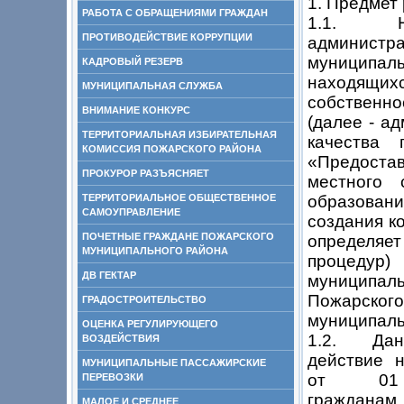
1. Предмет
РАБОТА С ОБРАЩЕНИЯМИ ГРАЖДАН
1.1. Наст
ПРОТИВОДЕЙСТВИЕ КОРРУПЦИИ
администра
муниципал
КАДРОВЫЙ РЕЗЕРВ
находящих
МУНИЦИПАЛЬНАЯ СЛУЖБА
собственно
ВНИМАНИЕ КОНКУРС
(далее - а
ТЕРРИТОРИАЛЬНАЯ ИЗБИРАТЕЛЬНАЯ
качества 
КОМИССИЯ ПОЖАРСКОГО РАЙОНА
«Предостав
ПРОКУРОР РАЗЪЯСНЯЕТ
местного 
ТЕРРИТОРИАЛЬНОЕ ОБЩЕСТВЕННОЕ
образовани
САМОУПРАВЛЕНИЕ
создания к
ПОЧЕТНЫЕ ГРАЖДАНЕ ПОЖАРСКОГО
определяет
МУНИЦИПАЛЬНОГО РАЙОНА
процедур
ДВ ГЕКТАР
муниципал
Пожарского
ГРАДОСТРОИТЕЛЬСТВО
муниципаль
ОЦЕНКА РЕГУЛИРУЮЩЕГО
1.2. Данн
ВОЗДЕЙСТВИЯ
действие 
МУНИЦИПАЛЬНЫЕ ПАССАЖИРСКИЕ
от 01 мая
ПЕРЕВОЗКИ
гражданам 
МАЛОЕ И СРЕДНЕЕ