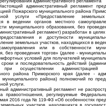
 регулирования административного регламента
оящий административный регламент пред
цией Пожарского муниципального района Примо
ьной услуги «Предоставление земельных
ся в ведении органов местного самоуправл
сти муниципального образования, без проведе
дминистративный регламент) разработан в целя
предоставления и доступности муниципаль
ление земельных участков, находящихся в веде
самоуправления или в собственности муни
я, без проведения торгов» (далее - муниципальн
омфортных условий для получателей муниципаль
 сроки и последовательность действий (админ
) при осуществлении администрацией П
ьного района Приморского края (далее - адм
 муниципального района) полномочий по пре
ной услуги.
ый административный регламент не распростр
на правоотношения, регулируемые Федеральн
 2016 года № 119-ФЗ «Об особенностях пред
земельных участков, находящихся в государс