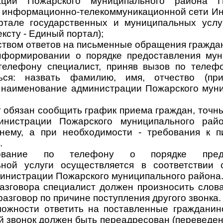
ации Пожарского муниципального района П
формационно-телекоммуникационной сети Инт
тале государственных и муниципальных услу
ексту - Единый портал);
твом ответов на письменные обращения гражда
нформировании о порядке предоставления му
телефону специалист, приняв вызов по телеф
ться: назвать фамилию, имя, отчество (при
 наименование администрации Пожарского мун
 обязан сообщить график приема граждан, точн
инистрации Пожарского муниципального райо
нему, а при необходимости - требования к 
.
ование по телефону о порядке предо
ьной услуги осуществляется в соответствии 
инистрации Пожарского муниципального района
азговора специалист должен произносить слова
азговор по причине поступления другого звонка.
ожности ответить на поставленные граждани
 звонок должен быть переадресован (переведен)