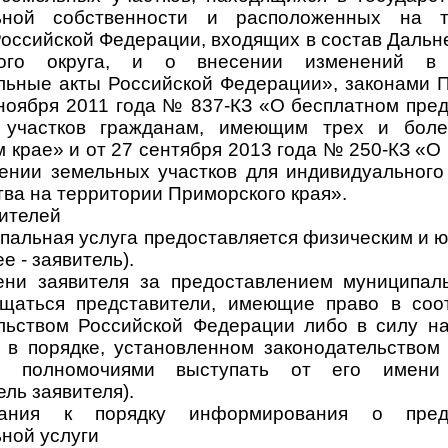
ьной собственности и расположенных на т
Российской Федерации, входящих в состав Дальн
ного округа, и о внесении изменений в 
льные акты Российской Федерации», законами 
 ноября 2011 года № 837-КЗ «О бесплатном пре
 участков гражданам, имеющим трех и боле
 крае» и от 27 сентября 2013 года № 250-КЗ «О
ении земельных участков для индивидуальног
тва на территории Приморского края».
вителей
ипальная услуга предоставляется физическим и 
е - заявитель).
ени заявителя за предоставлением муниципал
щаться представители, имеющие право в соо
льством Российской Федерации либо в силу н
 в порядке, установленном законодательством
и, полномочиями выступать от его имени
ль заявителя).
вания к порядку информирования о предо
ной услуги