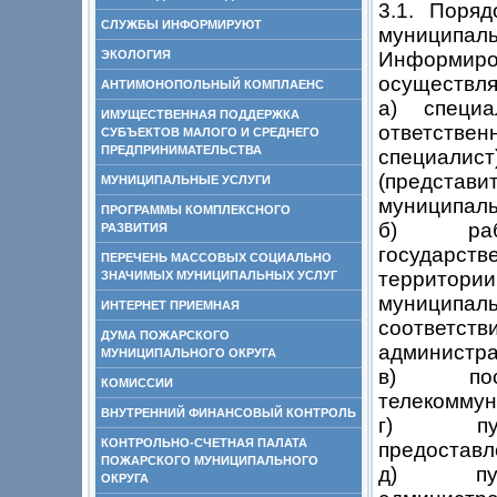
3.1. Поря
СЛУЖБЫ ИНФОРМИРУЮТ
муниципаль
ЭКОЛОГИЯ
Информиро
осуществля
АНТИМОНОПОЛЬНЫЙ КОМПЛАЕНС
а) специал
ИМУЩЕСТВЕННАЯ ПОДДЕРЖКА
ответстве
СУБЪЕКТОВ МАЛОГО И СРЕДНЕГО
ПРЕДПРИНИМАТЕЛЬСТВА
специали
(предста
МУНИЦИПАЛЬНЫЕ УСЛУГИ
муниципаль
ПРОГРАММЫ КОМПЛЕКСНОГО
б) работн
РАЗВИТИЯ
государст
ПЕРЕЧЕНЬ МАССОВЫХ СОЦИАЛЬНО
территори
ЗНАЧИМЫХ МУНИЦИПАЛЬНЫХ УСЛУГ
муниципаль
ИНТЕРНЕТ ПРИЕМНАЯ
соответс
ДУМА ПОЖАРСКОГО
администра
МУНИЦИПАЛЬНОГО ОКРУГА
в) посре
КОМИССИИ
телекоммун
ВНУТРЕННИЙ ФИНАНСОВЫЙ КОНТРОЛЬ
г) путем
КОНТРОЛЬНО-СЧЕТНАЯ ПАЛАТА
предоставл
ПОЖАРСКОГО МУНИЦИПАЛЬНОГО
д) путем
ОКРУГА