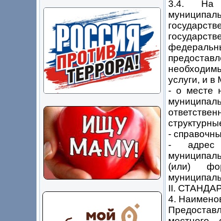
3.4. На 
муниципа
государст
государст
федеральны
предостав
необходим
услуги, и 
- о месте 
муниципаль
ответстве
структурны
- справочн
- адрес 
муниципаль
(или) фо
муниципальн
II. СТАН
4. Наимено
Предоставл
местного 