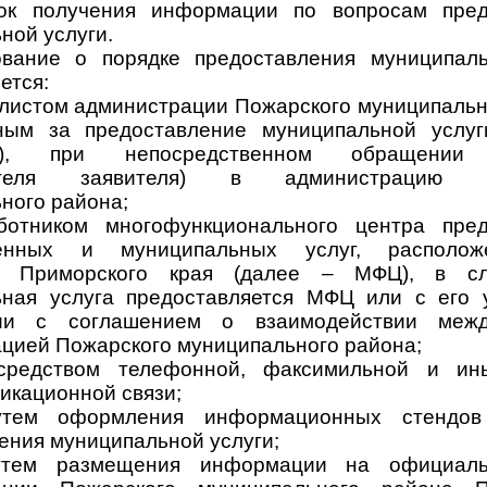
док получения информации по вопросам пред
ной услуги.
вание о порядке предоставления муниципаль
ется:
истом администрации Пожарского муниципальн
нным за предоставление муниципальной услуг
ст), при непосредственном обращении 
вителя заявителя) в администрацию П
ного района;
иком многофункционального центра пред
венных и муниципальных услуг, располо
и Приморского края (далее – МФЦ), в с
ная услуга предоставляется МФЦ или с его 
твии с соглашением о взаимодействии ме
цией Пожарского муниципального района;
дством телефонной, факсимильной и ины
икационной связи;
 оформления информационных стендов
ения муниципальной услуги;
 размещения информации на официаль