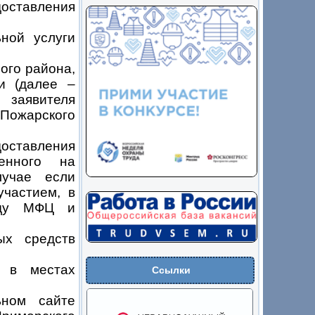
оставления
ной услуги
ого района,
и (далее –
заявителя
ожарского
оставления
женного на
лучае если
участием, в
жду МФЦ и
х средств
 в местах
Ссылки
ном сайте