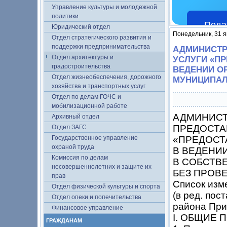
Управление культуры и молодежной
политики
Пода
Юридический отдел
Понедельник, 31 я
Отдел стратегического развития и
поддержки предпринимательства
АДМИНИСТР
Отдел архитектуры и
УСЛУГИ «П
градостроительства
ВЕДЕНИИ О
Отдел жизнеобеспечения, дорожного
МУНИЦИПАЛ
хозяйства и транспортных услуг
Отдел по делам ГОЧС и
мобилизационной работе
АДМИНИСТ
Архивный отдел
ПРЕДОСТА
Отдел ЗАГС
Государственное управление
«ПРЕДОСТ
охраной труда
В ВЕДЕНИ
Комиссия по делам
В СОБСТВ
несовершеннолетних и защите их
БЕЗ ПРОВ
прав
Список изм
Отдел физической культуры и спорта
(в ред. по
Отдел опеки и попечительства
района Прим
Финансовое управление
I. ОБЩИЕ
ГРАЖДАНАМ