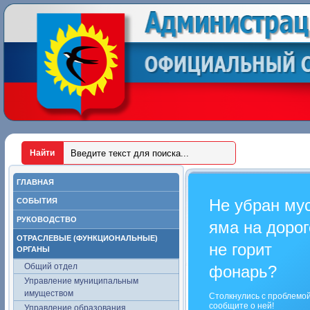
ГЛАВНАЯ
Не убран му
СОБЫТИЯ
РУКОВОДСТВО
яма на дорог
ОТРАСЛЕВЫЕ (ФУНКЦИОНАЛЬНЫЕ)
не горит
ОРГАНЫ
Общий отдел
фонарь?
Управление муниципальным
имуществом
Столкнулись с проблемо
сообщите о ней!
Управление образования