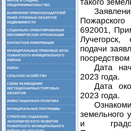
такого земел
МАЛОЕ И СРЕДНЕЕ
ПРЕДПРИНИМАТЕЛЬСТВО
Заявле
ВЫЯВЛЕНИЕ ПРАВООБЛАДАТЕЛЕЙ
РАНЕЕ УЧТЕННЫХ ОБЪЕКТОВ
Пожарского 
НЕДВИЖИМОСТИ
692001, При
СОЦИАЛЬНО ОРИЕНТИРОВАННЫЕ
НЕКОММЕРЧЕСКИЕ ОРГАНИЗАЦИИ
Лучегорск,
КОНТАКТНАЯ ИНФОРМАЦИЯ
подачи заяв
МУНИЦИПАЛЬНЫЕ ПРАВОВЫЕ АКТЫ
ПОЖАРСКОГО МУНИЦИПАЛЬНОГО
посредством 
РАЙОНА
Дата на
РАЙОН
2023 года.
СЕЛЬСКОЕ ХОЗЯЙСТВО
Дата ок
СХЕМА РАЗМЕЩЕНИЯ
НЕСТАЦИОНАРНЫХ ТОРГОВЫХ
2023 года.
ОБЪЕКТОВ
ИНВЕСТИЦИОННАЯ ПОЛИТИКА
Ознаком
МУНИЦИПАЛЬНЫЕ ПРОГРАММЫ
земельного 
СТРАТЕГИЯ СОЦИАЛЬНО-
и градос
ЭКОНОМИЧЕСКОГО РАЗВИТИЯ
ПОЖАРСКОГО МУНИЦИПАЛЬНОГО
РАЙОНА ДО 2023 ГОДА