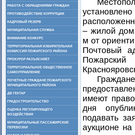
Местоп
РАБОТА С ОБРАЩЕНИЯМИ ГРАЖДАН
установле
ПРОТИВОДЕЙСТВИЕ КОРРУПЦИИ
расположенн
КАДРОВЫЙ РЕЗЕРВ
– жилой дом
МУНИЦИПАЛЬНАЯ СЛУЖБА
м от ориенти
ВНИМАНИЕ КОНКУРС
ТЕРРИТОРИАЛЬНАЯ ИЗБИРАТЕЛЬНАЯ
Почтовый ад
КОМИССИЯ ПОЖАРСКОГО РАЙОНА
Пожарски
ПРОКУРОР РАЗЪЯСНЯЕТ
Краснояровск
ТЕРРИТОРИАЛЬНОЕ ОБЩЕСТВЕННОЕ
САМОУПРАВЛЕНИЕ
Гражд
ПОЧЕТНЫЕ ГРАЖДАНЕ ПОЖАРСКОГО
МУНИЦИПАЛЬНОГО РАЙОНА
предоставле
ДВ ГЕКТАР
имеют право
ГРАДОСТРОИТЕЛЬСТВО
дня опубли
ОЦЕНКА РЕГУЛИРУЮЩЕГО
ВОЗДЕЙСТВИЯ
подавать за
МУНИЦИПАЛЬНЫЕ ПАССАЖИРСКИЕ
аукционе на
ПЕРЕВОЗКИ