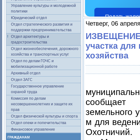
Управление культуры и молодежной
политики
Подать жало
Юридический отдел
Четверг, 06 апрел
Отдел стратегического развития и
поддержки предпринимательства
ИЗВЕЩЕНИЕ 
Отдел архитектуры и
градостроительства
участка для
Отдел жизнеобеспечения, дорожного
хозяйства
хозяйства и транспортных услуг
Отдел по делам ГОЧС и
мобилизационной работе
Архивный отдел
Админи
Отдел ЗАГС
Государственное управление
муниципал
охраной труда
Комиссия по делам
сообщает 
несовершеннолетних и защите их
земельного 
прав
Отдел физической культуры и спорта
м для ведени
Отдел опеки и попечительства
Финансовое управление
Охотничий.
ГРАЖДАНАМ