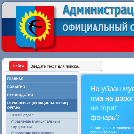
ГЛАВНАЯ
Не убран му
СОБЫТИЯ
РУКОВОДСТВО
яма на дорог
ОТРАСЛЕВЫЕ (ФУНКЦИОНАЛЬНЫЕ)
не горит
ОРГАНЫ
Общий отдел
фонарь?
Управление муниципальным
имуществом
Столкнулись с проблемо
сообщите о ней!
Управление образования