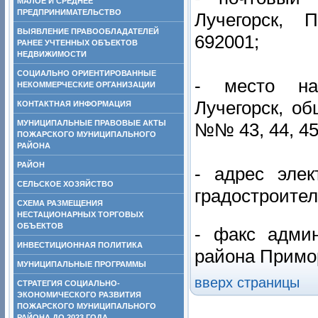
МАЛОЕ И СРЕДНЕЕ
ПРЕДПРИНИМАТЕЛЬСТВО
Лучегорск, 
ВЫЯВЛЕНИЕ ПРАВООБЛАДАТЕЛЕЙ
692001;
РАНЕЕ УЧТЕННЫХ ОБЪЕКТОВ
НЕДВИЖИМОСТИ
СОЦИАЛЬНО ОРИЕНТИРОВАННЫЕ
- место нах
НЕКОММЕРЧЕСКИЕ ОРГАНИЗАЦИИ
Лучегорск, об
КОНТАКТНАЯ ИНФОРМАЦИЯ
МУНИЦИПАЛЬНЫЕ ПРАВОВЫЕ АКТЫ
№№ 43, 44, 45
ПОЖАРСКОГО МУНИЦИПАЛЬНОГО
РАЙОНА
РАЙОН
- адрес элек
СЕЛЬСКОЕ ХОЗЯЙСТВО
градостроите
СХЕМА РАЗМЕЩЕНИЯ
НЕСТАЦИОНАРНЫХ ТОРГОВЫХ
ОБЪЕКТОВ
- факс админ
ИНВЕСТИЦИОННАЯ ПОЛИТИКА
района Примор
МУНИЦИПАЛЬНЫЕ ПРОГРАММЫ
вверх страницы
СТРАТЕГИЯ СОЦИАЛЬНО-
ЭКОНОМИЧЕСКОГО РАЗВИТИЯ
ПОЖАРСКОГО МУНИЦИПАЛЬНОГО
РАЙОНА ДО 2023 ГОДА