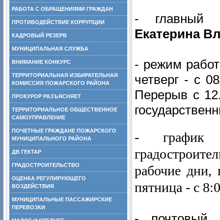
РАБОТА С ОБРАЩЕНИЯМИ ГРАЖДАН
- главный
ПРОТИВОДЕЙСТВИЕ КОРРУПЦИИ
Екатерина В
КАДРОВЫЙ РЕЗЕРВ
МУНИЦИПАЛЬНАЯ СЛУЖБА
- режим работ
ВНИМАНИЕ КОНКУРС
ТЕРРИТОРИАЛЬНАЯ ИЗБИРАТЕЛЬНАЯ
четверг - с 08
КОМИССИЯ ПОЖАРСКОГО РАЙОНА
Перерыв с 12.
ПРОКУРОР РАЗЪЯСНЯЕТ
государственн
ТЕРРИТОРИАЛЬНОЕ ОБЩЕСТВЕННОЕ
САМОУПРАВЛЕНИЕ
ПОЧЕТНЫЕ ГРАЖДАНЕ ПОЖАРСКОГО
- график 
МУНИЦИПАЛЬНОГО РАЙОНА
градостроител
ДВ ГЕКТАР
ГРАДОСТРОИТЕЛЬСТВО
рабочие дни, 
ОЦЕНКА РЕГУЛИРУЮЩЕГО
пятница - с 8:
ВОЗДЕЙСТВИЯ
МУНИЦИПАЛЬНЫЕ ПАССАЖИРСКИЕ
ПЕРЕВОЗКИ
- почтовый 