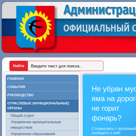
ГЛАВНАЯ
Не убран му
СОБЫТИЯ
РУКОВОДСТВО
яма на дорог
ОТРАСЛЕВЫЕ (ФУНКЦИОНАЛЬНЫЕ)
не горит
ОРГАНЫ
Общий отдел
фонарь?
Управление муниципальным
имуществом
Столкнулись с проблемо
сообщите о ней!
Управление образования