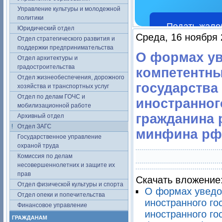
Управление культуры и молодежной
политики
Подать жало
Юридический отдел
Среда, 16 ноября 
Отдел стратегического развития и
поддержки предпринимательства
О формах ув
Отдел архитектуры и
градостроительства
компетентны
Отдел жизнеобеспечения, дорожного
государства
хозяйства и транспортных услуг
Отдел по делам ГОЧС и
иностранног
мобилизационной работе
гражданина 
Архивный отдел
Отдел ЗАГС
минфина рф о
Государственное управление
охраной труда
Комиссия по делам
несовершеннолетних и защите их
прав
Скачать вложение
Отдел физической культуры и спорта
О формах уведо
Отдел опеки и попечительства
иностранного го
Финансовое управление
иностранного го
ГРАЖДАНАМ