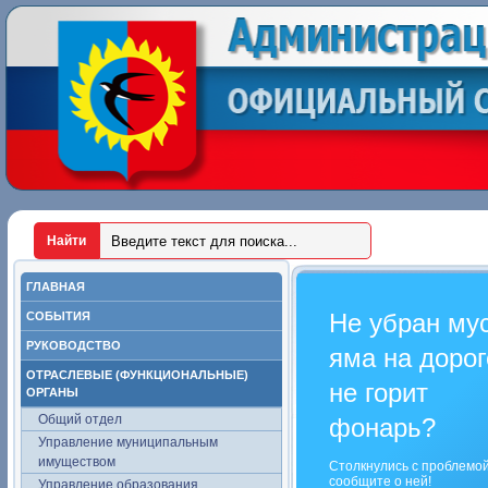
ГЛАВНАЯ
Не убран му
СОБЫТИЯ
РУКОВОДСТВО
яма на дорог
ОТРАСЛЕВЫЕ (ФУНКЦИОНАЛЬНЫЕ)
не горит
ОРГАНЫ
Общий отдел
фонарь?
Управление муниципальным
имуществом
Столкнулись с проблемо
сообщите о ней!
Управление образования