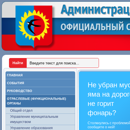
ГЛАВНАЯ
Не убран му
СОБЫТИЯ
РУКОВОДСТВО
яма на дорог
ОТРАСЛЕВЫЕ (ФУНКЦИОНАЛЬНЫЕ)
не горит
ОРГАНЫ
Общий отдел
фонарь?
Управление муниципальным
имуществом
Столкнулись с проблемо
сообщите о ней!
Управление образования