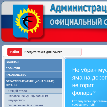
ГЛАВНАЯ
Не убран му
СОБЫТИЯ
РУКОВОДСТВО
яма на дорог
ОТРАСЛЕВЫЕ (ФУНКЦИОНАЛЬНЫЕ)
не горит
ОРГАНЫ
Общий отдел
фонарь?
Управление муниципальным
имуществом
Столкнулись с проблемо
сообщите о ней!
Управление образования