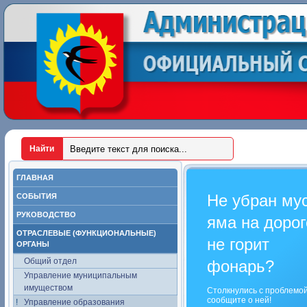
ГЛАВНАЯ
Не убран му
СОБЫТИЯ
РУКОВОДСТВО
яма на дорог
ОТРАСЛЕВЫЕ (ФУНКЦИОНАЛЬНЫЕ)
не горит
ОРГАНЫ
Общий отдел
фонарь?
Управление муниципальным
имуществом
Столкнулись с проблемо
сообщите о ней!
Управление образования