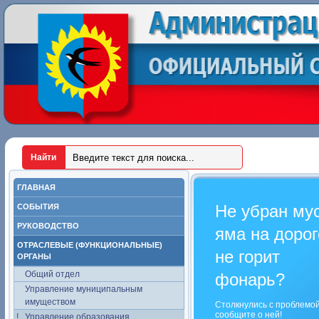
ГЛАВНАЯ
Не убран му
СОБЫТИЯ
РУКОВОДСТВО
яма на дорог
ОТРАСЛЕВЫЕ (ФУНКЦИОНАЛЬНЫЕ)
не горит
ОРГАНЫ
Общий отдел
фонарь?
Управление муниципальным
имуществом
Столкнулись с проблемо
сообщите о ней!
Управление образования