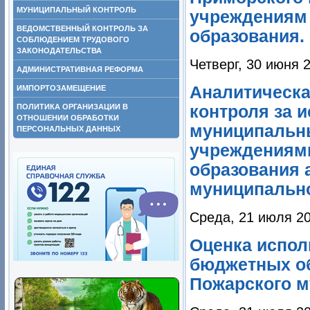
МУНИЦИПАЛЬНЫЙ КОНТРОЛЬ
учреждениям
ВЕДОМСТВЕННЫЙ КОНТРОЛЬ ЗА
образования.
СОБЛЮДЕНИЕМ ТРУДОВОГО
ЗАКОНОДАТЕЛЬСТВА
Четверг, 30 июня 
АДМИНИСТРАТИВНАЯ РЕФОРМА
Аналитическа
ИМПОРТОЗАМЕЩЕНИЕ
контроля за 
ПОЛИТИКА ОРГАНИЗАЦИИ В
ОТНОШЕНИИ ОБРАБОТКИ
муниципальн
ПЕРСОНАЛЬНЫХ ДАННЫХ
учреждениям
образования 
муниципально
Среда, 21 июля 20
Оценка испол
бюджетных о
Пожарского м