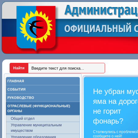
ГЛАВНАЯ
Не убран му
СОБЫТИЯ
РУКОВОДСТВО
яма на дорог
ОТРАСЛЕВЫЕ (ФУНКЦИОНАЛЬНЫЕ)
не горит
ОРГАНЫ
Общий отдел
фонарь?
Управление муниципальным
имуществом
Столкнулись с проблемо
сообщите о ней!
Управление образования