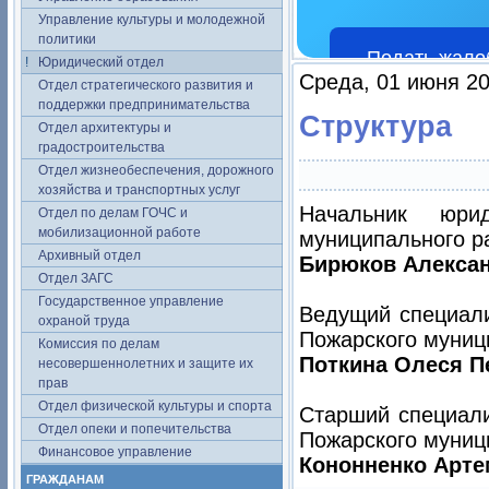
Управление культуры и молодежной
политики
Подать жало
Юридический отдел
Среда, 01 июня 20
Отдел стратегического развития и
поддержки предпринимательства
Структура
Отдел архитектуры и
градостроительства
Отдел жизнеобеспечения, дорожного
хозяйства и транспортных услуг
Начальник юрид
Отдел по делам ГОЧС и
мобилизационной работе
муниципального р
Архивный отдел
Бирюков Алексан
Отдел ЗАГС
Государственное управление
Ведущий специали
охраной труда
Пожарского муниц
Комиссия по делам
Поткина Олеся П
несовершеннолетних и защите их
прав
Отдел физической культуры и спорта
Старший специали
Отдел опеки и попечительства
Пожарского муниц
Финансовое управление
Кононненко Арте
ГРАЖДАНАМ