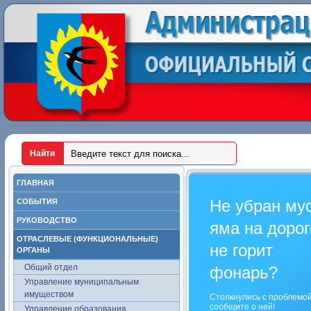
ГЛАВНАЯ
Не убран му
СОБЫТИЯ
РУКОВОДСТВО
яма на дорог
ОТРАСЛЕВЫЕ (ФУНКЦИОНАЛЬНЫЕ)
не горит
ОРГАНЫ
Общий отдел
фонарь?
Управление муниципальным
имуществом
Столкнулись с проблемо
сообщите о ней!
Управление образования