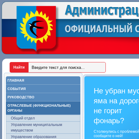
ГЛАВНАЯ
Не убран му
СОБЫТИЯ
РУКОВОДСТВО
яма на дорог
ОТРАСЛЕВЫЕ (ФУНКЦИОНАЛЬНЫЕ)
не горит
ОРГАНЫ
Общий отдел
фонарь?
Управление муниципальным
имуществом
Столкнулись с проблемо
сообщите о ней!
Управление образования