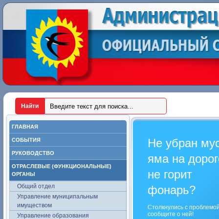
ГЛАВНАЯ
Не убран му
СОБЫТИЯ
РУКОВОДСТВО
яма на дорог
ОТРАСЛЕВЫЕ (ФУНКЦИОНАЛЬНЫЕ)
не горит
ОРГАНЫ
Общий отдел
фонарь?
Управление муниципальным
имуществом
Столкнулись с проблемо
сообщите о ней!
Управление образования