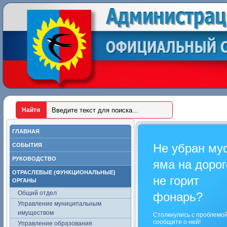
ГЛАВНАЯ
Не убран му
СОБЫТИЯ
РУКОВОДСТВО
яма на дорог
ОТРАСЛЕВЫЕ (ФУНКЦИОНАЛЬНЫЕ)
не горит
ОРГАНЫ
Общий отдел
фонарь?
Управление муниципальным
имуществом
Столкнулись с проблемо
сообщите о ней!
Управление образования