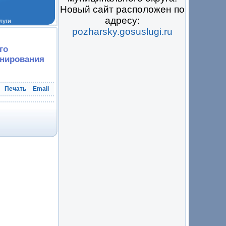
Новый сайт расположен по
адресу:
pozharsky.gosuslugi.ru
 на всё
го
онирования
Печать
Email