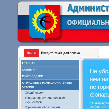
ГЛАВНАЯ
Не убр
СОБЫТИЯ
РУКОВОДСТВО
яма на
ОТРАСЛЕВЫЕ (ФУНКЦИОНАЛЬНЫЕ)
не гор
ОРГАНЫ
Общий отдел
фонар
Управление муниципальным
имуществом
Столкнулись 
сообщите о н
Управление образования