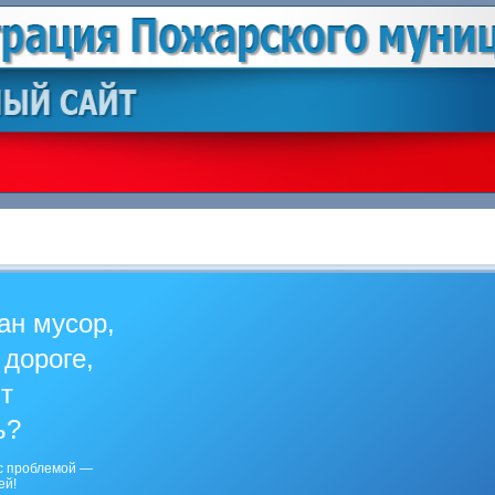
ан мусор,
 дороге,
ит
ь?
с проблемой —
ей!