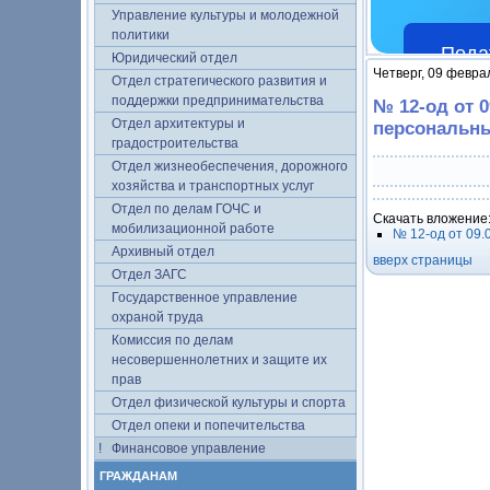
Управление культуры и молодежной
политики
Пода
Юридический отдел
Четверг, 09 февра
Отдел стратегического развития и
поддержки предпринимательства
№ 12-од от 
Отдел архитектуры и
персональн
градостроительства
Отдел жизнеобеспечения, дорожного
хозяйства и транспортных услуг
Отдел по делам ГОЧС и
Скачать вложение
мобилизационной работе
№ 12-од от 09.
Архивный отдел
вверх страницы
Отдел ЗАГС
Государственное управление
охраной труда
Комиссия по делам
несовершеннолетних и защите их
прав
Отдел физической культуры и спорта
Отдел опеки и попечительства
Финансовое управление
ГРАЖДАНАМ