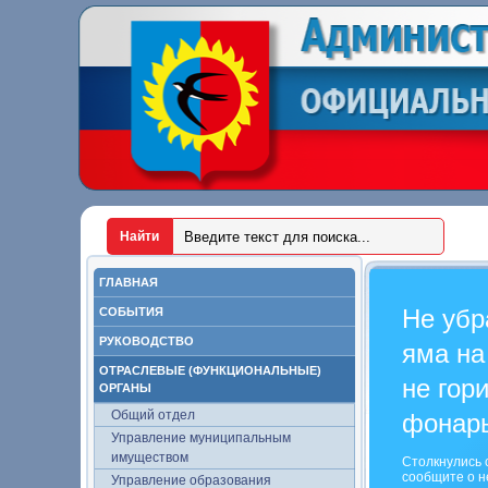
ГЛАВНАЯ
Не убр
СОБЫТИЯ
РУКОВОДСТВО
яма на
ОТРАСЛЕВЫЕ (ФУНКЦИОНАЛЬНЫЕ)
не гор
ОРГАНЫ
Общий отдел
фонар
Управление муниципальным
имуществом
Столкнулись 
сообщите о н
Управление образования