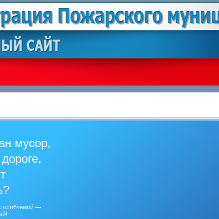
ан мусор,
 дороге,
ит
ь?
с проблемой —
ей!