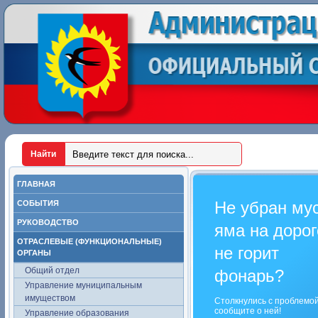
ГЛАВНАЯ
Не убран му
СОБЫТИЯ
РУКОВОДСТВО
яма на дорог
ОТРАСЛЕВЫЕ (ФУНКЦИОНАЛЬНЫЕ)
не горит
ОРГАНЫ
Общий отдел
фонарь?
Управление муниципальным
имуществом
Столкнулись с проблемо
сообщите о ней!
Управление образования