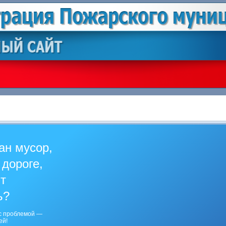
ан мусор,
 дороге,
ит
ь?
с проблемой —
ей!