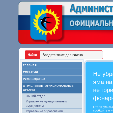
ГЛАВНАЯ
Не убр
СОБЫТИЯ
РУКОВОДСТВО
яма на
ОТРАСЛЕВЫЕ (ФУНКЦИОНАЛЬНЫЕ)
не гор
ОРГАНЫ
Общий отдел
фонар
Управление муниципальным
имуществом
Столкнулись 
сообщите о н
Управление образования