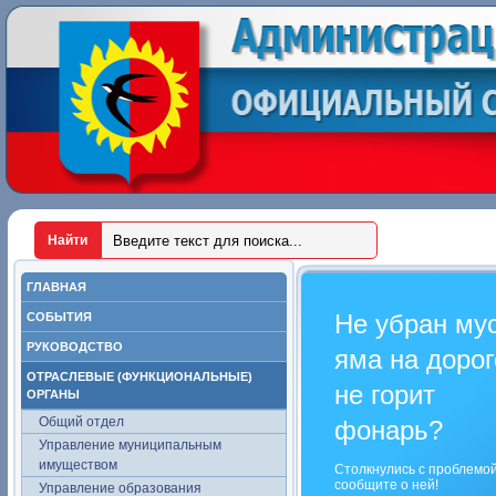
ГЛАВНАЯ
Не убран му
СОБЫТИЯ
РУКОВОДСТВО
яма на дорог
ОТРАСЛЕВЫЕ (ФУНКЦИОНАЛЬНЫЕ)
не горит
ОРГАНЫ
Общий отдел
фонарь?
Управление муниципальным
имуществом
Столкнулись с проблемо
сообщите о ней!
Управление образования