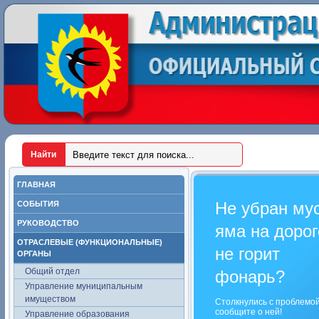
ГЛАВНАЯ
Не убран му
СОБЫТИЯ
РУКОВОДСТВО
яма на дорог
ОТРАСЛЕВЫЕ (ФУНКЦИОНАЛЬНЫЕ)
не горит
ОРГАНЫ
Общий отдел
фонарь?
Управление муниципальным
имуществом
Столкнулись с проблемо
сообщите о ней!
Управление образования