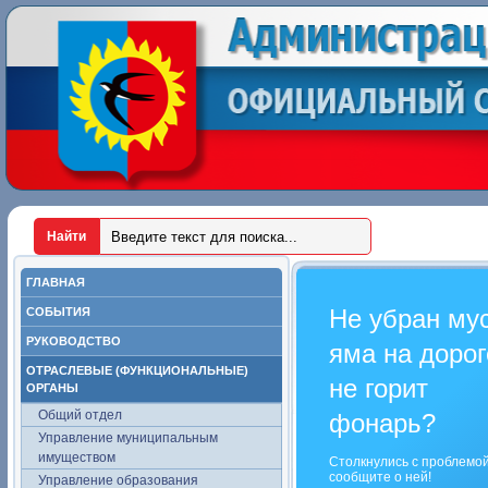
ГЛАВНАЯ
Не убран му
СОБЫТИЯ
РУКОВОДСТВО
яма на дорог
ОТРАСЛЕВЫЕ (ФУНКЦИОНАЛЬНЫЕ)
не горит
ОРГАНЫ
Общий отдел
фонарь?
Управление муниципальным
имуществом
Столкнулись с проблемо
сообщите о ней!
Управление образования