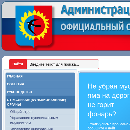
ГЛАВНАЯ
Не убран му
СОБЫТИЯ
РУКОВОДСТВО
яма на дорог
ОТРАСЛЕВЫЕ (ФУНКЦИОНАЛЬНЫЕ)
не горит
ОРГАНЫ
Общий отдел
фонарь?
Управление муниципальным
имуществом
Столкнулись с проблемо
сообщите о ней!
Управление образования