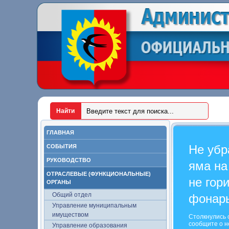
ГЛАВНАЯ
Не убр
СОБЫТИЯ
РУКОВОДСТВО
яма на
ОТРАСЛЕВЫЕ (ФУНКЦИОНАЛЬНЫЕ)
не гор
ОРГАНЫ
Общий отдел
фонар
Управление муниципальным
имуществом
Столкнулись 
сообщите о н
Управление образования