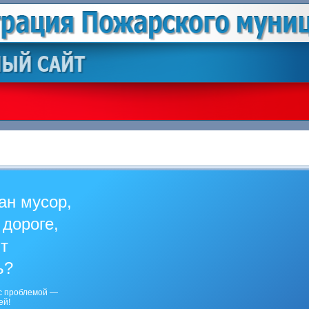
ан мусор,
 дороге,
ит
ь?
с проблемой —
ей!