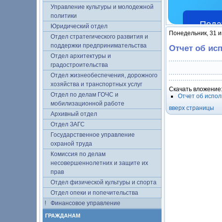
Управление культуры и молодежной
политики
Пода
Юридический отдел
Понедельник, 31 и
Отдел стратегического развития и
поддержки предпринимательства
Отчет об ис
Отдел архитектуры и
градостроительства
Отдел жизнеобеспечения, дорожного
хозяйства и транспортных услуг
Скачать вложение
Отдел по делам ГОЧС и
Отчет об испол
мобилизационной работе
вверх страницы
Архивный отдел
Отдел ЗАГС
Государственное управление
охраной труда
Комиссия по делам
несовершеннолетних и защите их
прав
Отдел физической культуры и спорта
Отдел опеки и попечительства
Финансовое управление
ГРАЖДАНАМ