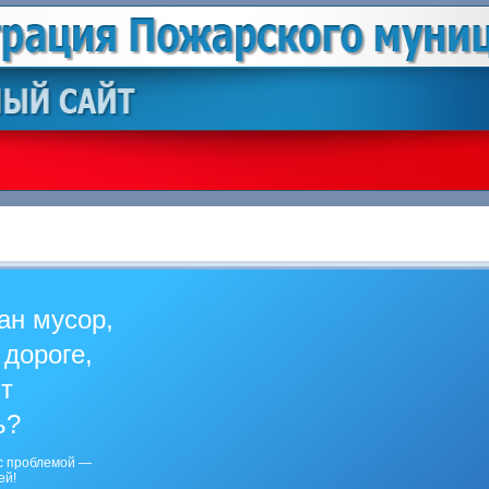
ан мусор,
 дороге,
ит
ь?
с проблемой —
ей!