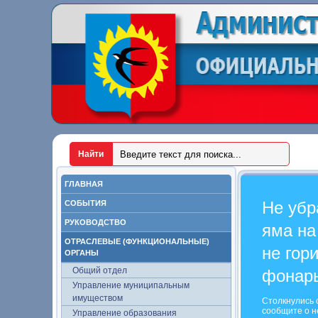
ГЛАВНАЯ
Не убр
СОБЫТИЯ
РУКОВОДСТВО
яма на
ОТРАСЛЕВЫЕ (ФУНКЦИОНАЛЬНЫЕ)
не гор
ОРГАНЫ
Общий отдел
фонар
Управление муниципальным
имуществом
Столкнулись 
сообщите о н
Управление образования