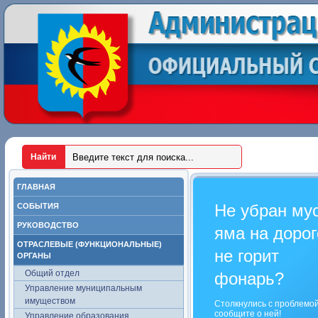
ГЛАВНАЯ
Не убран му
СОБЫТИЯ
РУКОВОДСТВО
яма на дорог
ОТРАСЛЕВЫЕ (ФУНКЦИОНАЛЬНЫЕ)
не горит
ОРГАНЫ
Общий отдел
фонарь?
Управление муниципальным
имуществом
Столкнулись с проблемо
сообщите о ней!
Управление образования