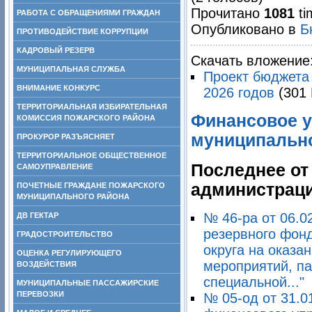
Прочитано
1081
ti
РАБОТА С ОБРАЩЕНИЯМИ ГРАЖДАН
Опубликовано в
Б
ПРОТИВОДЕЙСТВИЕ КОРРУПЦИИ
КАДРОВЫЙ РЕЗЕРВ
Скачать вложение
МУНИЦИПАЛЬНАЯ СЛУЖБА
Проект бюджета 
ВНИМАНИЕ КОНКУРС
2026 годов
(301
ТЕРРИТОРИАЛЬНАЯ ИЗБИРАТЕЛЬНАЯ
Финансовое у
КОМИССИЯ ПОЖАРСКОГО РАЙОНА
муниципально
ПРОКУРОР РАЗЪЯСНЯЕТ
ТЕРРИТОРИАЛЬНОЕ ОБЩЕСТВЕННОЕ
Последнее от
САМОУПРАВЛЕНИЕ
администраци
ПОЧЕТНЫЕ ГРАЖДАНЕ ПОЖАРСКОГО
МУНИЦИПАЛЬНОГО РАЙОНА
№ 46-ра от 06.0
ДВ ГЕКТАР
резервного фон
ГРАДОСТРОИТЕЛЬСТВО
округа на оказа
ОЦЕНКА РЕГУЛИРУЮЩЕГО
мероприятий, па
ВОЗДЕЙСТВИЯ
специальной..."
МУНИЦИПАЛЬНЫЕ ПАССАЖИРСКИЕ
ПЕРЕВОЗКИ
№ 05-од от 31.0