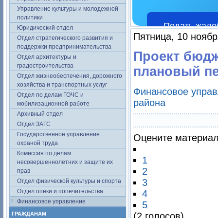
Управление культуры и молодежной
политики
Подать жало
Юридический отдел
Пятница, 10 ноябр
Отдел стратегического развития и
поддержки предпринимательства
Проект бюдж
Отдел архитектуры и
градостроительства
плановый пе
Отдел жизнеобеспечения, дорожного
хозяйства и транспортных услуг
Финансовое управ
Отдел по делам ГОЧС и
района
мобилизационной работе
Архивный отдел
Отдел ЗАГС
Государственное управление
Оцените материа
охраной труда
Комиссия по делам
1
несовершеннолетних и защите их
2
прав
3
Отдел физической культуры и спорта
Отдел опеки и попечительства
4
Финансовое управление
5
ГРАЖДАНАМ
(2 голосов)