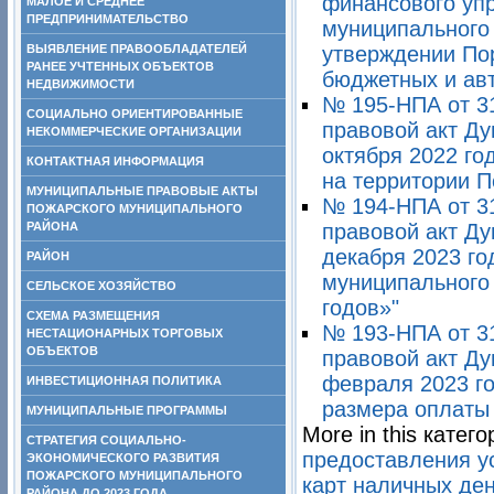
финансового уп
МАЛОЕ И СРЕДНЕЕ
ПРЕДПРИНИМАТЕЛЬСТВО
муниципального 
ВЫЯВЛЕНИЕ ПРАВООБЛАДАТЕЛЕЙ
утверждении По
РАНЕЕ УЧТЕННЫХ ОБЪЕКТОВ
бюджетных и ав
НЕДВИЖИМОСТИ
№ 195-НПА от 3
СОЦИАЛЬНО ОРИЕНТИРОВАННЫЕ
правовой акт Ду
НЕКОММЕРЧЕСКИЕ ОРГАНИЗАЦИИ
октября 2022 го
КОНТАКТНАЯ ИНФОРМАЦИЯ
на территории П
МУНИЦИПАЛЬНЫЕ ПРАВОВЫЕ АКТЫ
№ 194-НПА от 3
ПОЖАРСКОГО МУНИЦИПАЛЬНОГО
РАЙОНА
правовой акт Ду
декабря 2023 г
РАЙОН
муниципального 
СЕЛЬСКОЕ ХОЗЯЙСТВО
годов»"
СХЕМА РАЗМЕЩЕНИЯ
№ 193-НПА от 3
НЕСТАЦИОНАРНЫХ ТОРГОВЫХ
ОБЪЕКТОВ
правовой акт Ду
февраля 2023 г
ИНВЕСТИЦИОННАЯ ПОЛИТИКА
размера оплаты 
МУНИЦИПАЛЬНЫЕ ПРОГРАММЫ
More in this катего
СТРАТЕГИЯ СОЦИАЛЬНО-
предоставления у
ЭКОНОМИЧЕСКОГО РАЗВИТИЯ
ПОЖАРСКОГО МУНИЦИПАЛЬНОГО
карт наличных ден
РАЙОНА ДО 2023 ГОДА