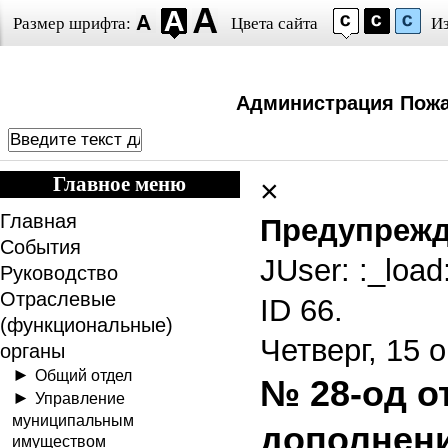
Размер шрифта:
Цвета сайта
И
Администрация Пожа
Главное меню
×
Главная
Предупреж
События
JUser: :_loa
Руководство
Отраслевые
ID 66.
(функциональные)
Четверг, 15 
органы
Общий отдел
№ 28-од о
Управление
муниципальным
дополнени
имуществом