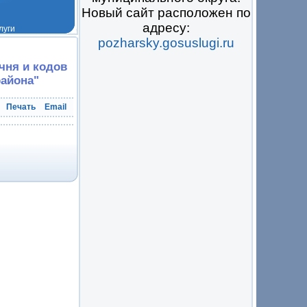
Новый сайт расположен по
адресу:
pozharsky.gosuslugi.ru
 на всё
чня и кодов
района"
Печать
Email