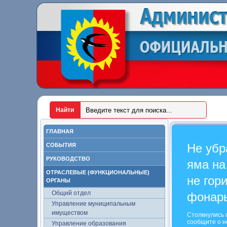
ГЛАВНАЯ
Не убр
СОБЫТИЯ
РУКОВОДСТВО
яма на
ОТРАСЛЕВЫЕ (ФУНКЦИОНАЛЬНЫЕ)
не гор
ОРГАНЫ
Общий отдел
фонар
Управление муниципальным
имуществом
Столкнулись 
сообщите о н
Управление образования