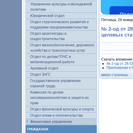
Управление культуры и молодежной
политики
Пода
Юридический отдел
Пятница, 29 январ
Отдел стратегического развития и
поддержки предпринимательства
№ 2-од от 2
Отдел архитектуры и
целевых ста
градостроительства
Отдел жизнеобеспечения, дорожного
хозяйства и транспортных услуг
Отдел по делам ГОЧС и
Скачать вложение
мобилизационной работе
№ 2-од от 28.0
Приложение к №
Архивный отдел
Отдел ЗАГС
вверх страницы
Государственное управление
охраной труда
Комиссия по делам
несовершеннолетних и защите их
прав
Отдел физической культуры и спорта
Отдел опеки и попечительства
Финансовое управление
ГРАЖДАНАМ