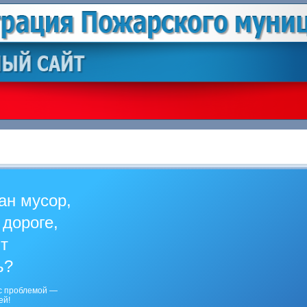
ан мусор,
 дороге,
ит
ь?
с проблемой —
ей!