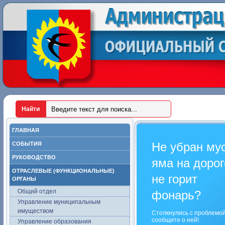
ГЛАВНАЯ
Не убран му
СОБЫТИЯ
РУКОВОДСТВО
яма на дорог
ОТРАСЛЕВЫЕ (ФУНКЦИОНАЛЬНЫЕ)
не горит
ОРГАНЫ
Общий отдел
фонарь?
Управление муниципальным
имуществом
Столкнулись с проблемо
сообщите о ней!
Управление образования