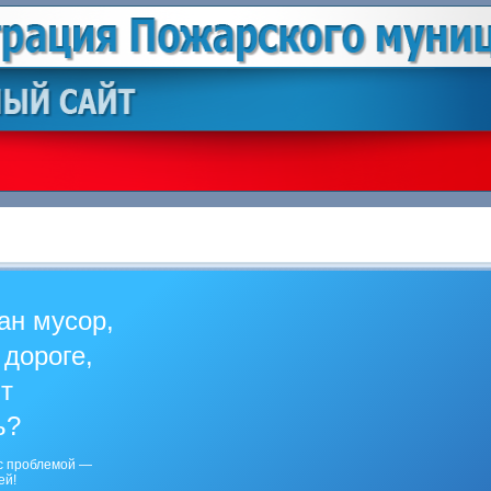
ан мусор,
 дороге,
ит
ь?
с проблемой —
ей!