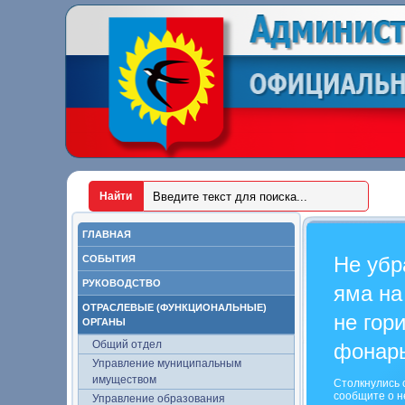
ГЛАВНАЯ
Не убр
СОБЫТИЯ
РУКОВОДСТВО
яма на
ОТРАСЛЕВЫЕ (ФУНКЦИОНАЛЬНЫЕ)
не гор
ОРГАНЫ
Общий отдел
фонар
Управление муниципальным
имуществом
Столкнулись 
сообщите о н
Управление образования