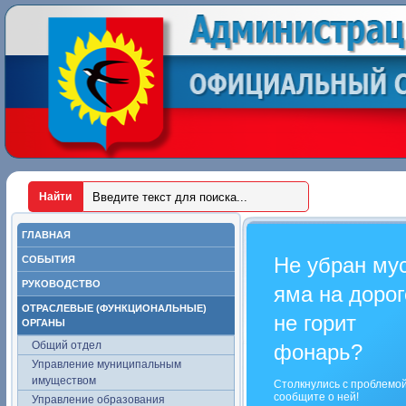
ГЛАВНАЯ
Не убран му
СОБЫТИЯ
РУКОВОДСТВО
яма на дорог
ОТРАСЛЕВЫЕ (ФУНКЦИОНАЛЬНЫЕ)
не горит
ОРГАНЫ
Общий отдел
фонарь?
Управление муниципальным
имуществом
Столкнулись с проблемо
сообщите о ней!
Управление образования