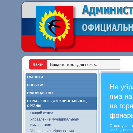
ГЛАВНАЯ
Не убр
СОБЫТИЯ
РУКОВОДСТВО
яма на
ОТРАСЛЕВЫЕ (ФУНКЦИОНАЛЬНЫЕ)
не гор
ОРГАНЫ
Общий отдел
фонар
Управление муниципальным
имуществом
Столкнулись 
сообщите о н
Управление образования