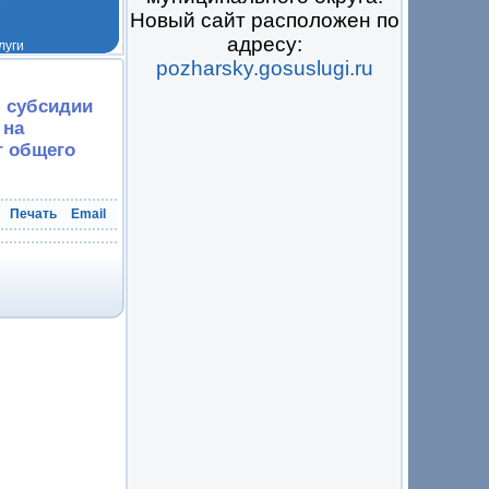
Новый сайт расположен по
адресу:
pozharsky.gosuslugi.ru
 на всё
я субсидии
 на
г общего
Печать
Email