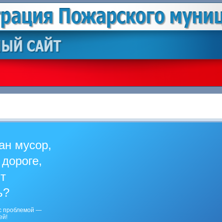
ан мусор,
 дороге,
ит
ь?
с проблемой —
ей!