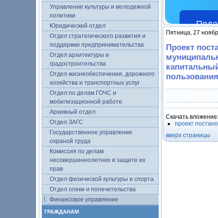
Управление культуры и молодежной
политики
Пода
Юридический отдел
Пятница, 27 ноябр
Отдел стратегического развития и
поддержки предпринимательства
Проект пост
Отдел архитектуры и
муниципальн
градостроительства
капитальный
Отдел жизнеобеспечения, дорожного
пользования .
хозяйства и транспортных услуг
Отдел по делам ГОЧС и
мобилизационной работе
Архивный отдел
Скачать вложение
Отдел ЗАГС
проект постан
Государственное управление
вверх страницы
охраной труда
Комиссия по делам
несовершеннолетних и защите их
прав
Отдел физической культуры и спорта
Отдел опеки и попечительства
Финансовое управление
ГРАЖДАНАМ