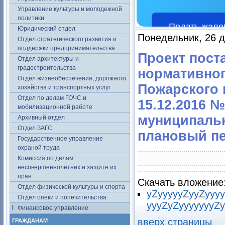
Управление культуры и молодежной
политики
Подать жало
Юридический отдел
Понедельник, 26 д
Отдел стратегического развития и
поддержки предпринимательства
Проект пост
Отдел архитектуры и
градостроительства
нормативног
Отдел жизнеобеспечения, дорожного
Пожарского 
хозяйства и транспортных услуг
Отдел по делам ГОЧС и
15.12.2016 
мобилизационной работе
муниципальн
Архивный отдел
Отдел ЗАГС
плановый пе
Государственное управление
охраной труда
Комиссия по делам
несовершеннолетних и защите их
прав
Скачать вложение
Отдел физической культуры и спорта
yZyyyyyZyyZyyyy
Отдел опеки и попечительства
yyyZyZyyyyyyyZy
Финансовое управление
вверх страницы
ГРАЖДАНАМ