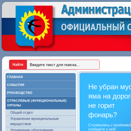
ГЛАВНАЯ
Не убран му
СОБЫТИЯ
РУКОВОДСТВО
яма на дорог
ОТРАСЛЕВЫЕ (ФУНКЦИОНАЛЬНЫЕ)
не горит
ОРГАНЫ
Общий отдел
фонарь?
Управление муниципальным
имуществом
Столкнулись с проблемо
сообщите о ней!
Управление образования