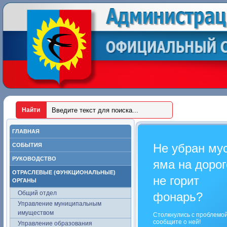
ГЛАВНАЯ
Не убран му
СОБЫТИЯ
РУКОВОДСТВО
яма на дорог
ОТРАСЛЕВЫЕ (ФУНКЦИОНАЛЬНЫЕ)
не горит
ОРГАНЫ
Общий отдел
фонарь?
Управление муниципальным
имуществом
Столкнулись с проблемо
сообщите о ней!
Управление образования