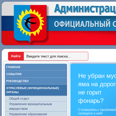
ГЛАВНАЯ
Не убран му
СОБЫТИЯ
РУКОВОДСТВО
яма на дорог
ОТРАСЛЕВЫЕ (ФУНКЦИОНАЛЬНЫЕ)
не горит
ОРГАНЫ
Общий отдел
фонарь?
Управление муниципальным
имуществом
Столкнулись с проблемо
сообщите о ней!
Управление образования