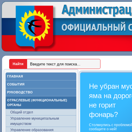
ГЛАВНАЯ
Не убран му
СОБЫТИЯ
РУКОВОДСТВО
яма на дорог
ОТРАСЛЕВЫЕ (ФУНКЦИОНАЛЬНЫЕ)
не горит
ОРГАНЫ
Общий отдел
фонарь?
Управление муниципальным
имуществом
Столкнулись с проблемо
сообщите о ней!
Управление образования