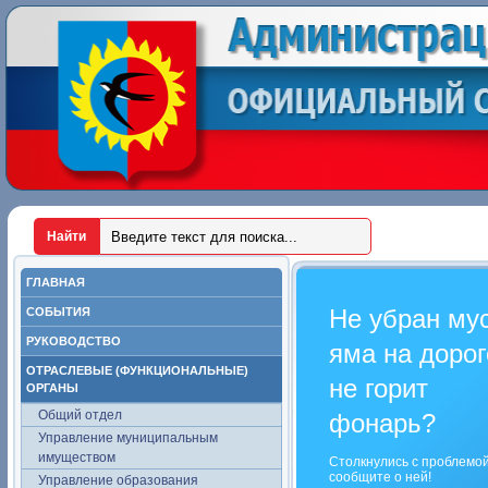
ГЛАВНАЯ
Не убран му
СОБЫТИЯ
РУКОВОДСТВО
яма на дорог
ОТРАСЛЕВЫЕ (ФУНКЦИОНАЛЬНЫЕ)
не горит
ОРГАНЫ
Общий отдел
фонарь?
Управление муниципальным
имуществом
Столкнулись с проблемо
сообщите о ней!
Управление образования