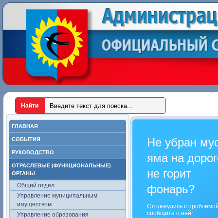
ГЛАВНАЯ
Не убран му
СОБЫТИЯ
РУКОВОДСТВО
яма на дорог
ОТРАСЛЕВЫЕ (ФУНКЦИОНАЛЬНЫЕ)
не горит
ОРГАНЫ
Общий отдел
фонарь?
Управление муниципальным
имуществом
Столкнулись с проблемо
сообщите о ней!
Управление образования