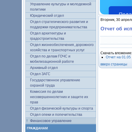
Управление культуры и молодежной
политики
Пода
Юридический отдел
Вторник, 30 апрел
Отдел стратегического развития и
поддержки предпринимательства
Отчет об ис
Отдел архитектуры и
градостроительства
Отдел жизнеобеспечения, дорожного
хозяйства и транспортных услуг
Скачать вложение
Отдел по делам ГОЧС и
Отчет на 01.05
мобилизационной работе
вверх страницы
Архивный отдел
Отдел ЗАГС
Государственное управление
охраной труда
Комиссия по делам
несовершеннолетних и защите их
прав
Отдел физической культуры и спорта
Отдел опеки и попечительства
Финансовое управление
ГРАЖДАНАМ