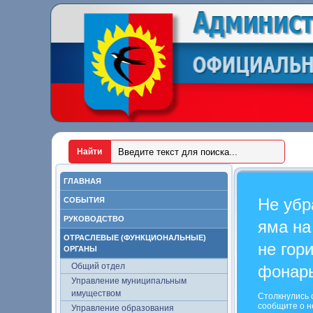
ГЛАВНАЯ
Не убр
СОБЫТИЯ
РУКОВОДСТВО
яма на
ОТРАСЛЕВЫЕ (ФУНКЦИОНАЛЬНЫЕ)
не гор
ОРГАНЫ
Общий отдел
фонар
Управление муниципальным
имуществом
Столкнулись 
сообщите о н
Управление образования