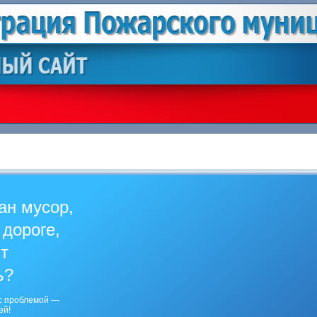
ан мусор,
 дороге,
ит
ь?
с проблемой —
ей!