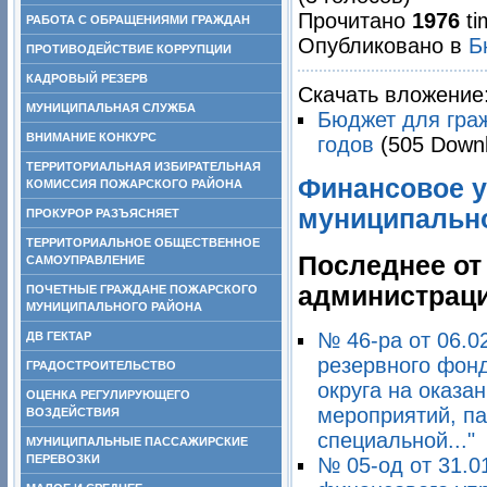
Прочитано
1976
ti
РАБОТА С ОБРАЩЕНИЯМИ ГРАЖДАН
Опубликовано в
Б
ПРОТИВОДЕЙСТВИЕ КОРРУПЦИИ
КАДРОВЫЙ РЕЗЕРВ
Скачать вложение
МУНИЦИПАЛЬНАЯ СЛУЖБА
Бюджет для граж
ВНИМАНИЕ КОНКУРС
годов
(505 Down
ТЕРРИТОРИАЛЬНАЯ ИЗБИРАТЕЛЬНАЯ
Финансовое у
КОМИССИЯ ПОЖАРСКОГО РАЙОНА
муниципально
ПРОКУРОР РАЗЪЯСНЯЕТ
ТЕРРИТОРИАЛЬНОЕ ОБЩЕСТВЕННОЕ
Последнее от
САМОУПРАВЛЕНИЕ
администраци
ПОЧЕТНЫЕ ГРАЖДАНЕ ПОЖАРСКОГО
МУНИЦИПАЛЬНОГО РАЙОНА
№ 46-ра от 06.0
ДВ ГЕКТАР
резервного фон
ГРАДОСТРОИТЕЛЬСТВО
округа на оказа
ОЦЕНКА РЕГУЛИРУЮЩЕГО
мероприятий, па
ВОЗДЕЙСТВИЯ
специальной..."
МУНИЦИПАЛЬНЫЕ ПАССАЖИРСКИЕ
ПЕРЕВОЗКИ
№ 05-од от 31.0