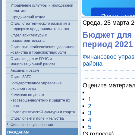
Управление культуры и молодежной
политики
Подать жало
Юридический отдел
Среда, 25 марта 2
Отдел стратегического развития и
поддержки предпринимательства
Бюджет для 
Отдел архитектуры и
градостроительства
период 2021 
Отдел жизнеобеспечения, дорожного
хозяйства и транспортных услуг
Финансовое управ
Отдел по делам ГОЧС и
района
мобилизационной работе
Архивный отдел
Отдел ЗАГС
Государственное управление
Оцените материа
охраной труда
Комиссия по делам
1
несовершеннолетних и защите их
2
прав
3
Отдел физической культуры и спорта
Отдел опеки и попечительства
4
Финансовое управление
5
ГРАЖДАНАМ
(3 голосов)