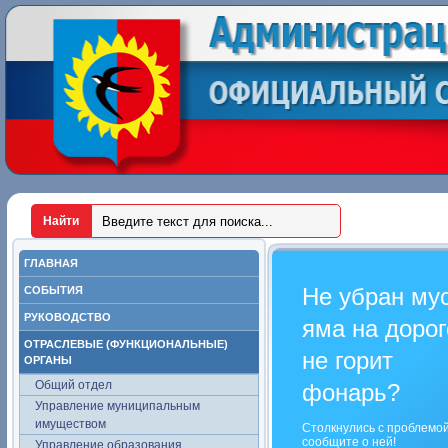
ГЛАВНАЯ
Не убран му
СОБЫТИЯ
РУКОВОДСТВО
яма на дорог
ОТРАСЛЕВЫЕ (ФУНКЦИОНАЛЬНЫЕ)
не горит
ОРГАНЫ
Общий отдел
фонарь?
Управление муниципальным
имуществом
Столкнулись с проблемо
сообщите о ней!
Управление образования