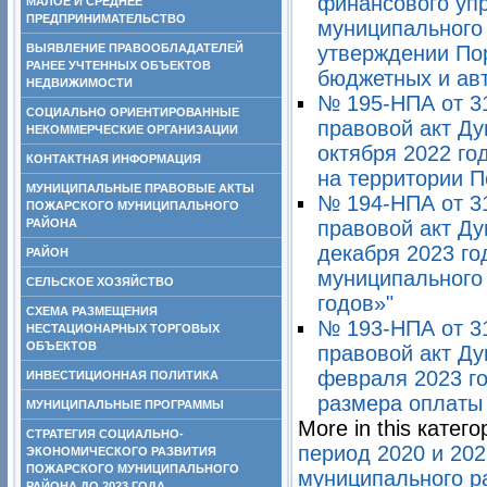
финансового уп
МАЛОЕ И СРЕДНЕЕ
ПРЕДПРИНИМАТЕЛЬСТВО
муниципального 
ВЫЯВЛЕНИЕ ПРАВООБЛАДАТЕЛЕЙ
утверждении По
РАНЕЕ УЧТЕННЫХ ОБЪЕКТОВ
бюджетных и ав
НЕДВИЖИМОСТИ
№ 195-НПА от 3
СОЦИАЛЬНО ОРИЕНТИРОВАННЫЕ
правовой акт Ду
НЕКОММЕРЧЕСКИЕ ОРГАНИЗАЦИИ
октября 2022 го
КОНТАКТНАЯ ИНФОРМАЦИЯ
на территории П
МУНИЦИПАЛЬНЫЕ ПРАВОВЫЕ АКТЫ
№ 194-НПА от 3
ПОЖАРСКОГО МУНИЦИПАЛЬНОГО
РАЙОНА
правовой акт Ду
декабря 2023 г
РАЙОН
муниципального 
СЕЛЬСКОЕ ХОЗЯЙСТВО
годов»"
СХЕМА РАЗМЕЩЕНИЯ
№ 193-НПА от 3
НЕСТАЦИОНАРНЫХ ТОРГОВЫХ
ОБЪЕКТОВ
правовой акт Ду
февраля 2023 г
ИНВЕСТИЦИОННАЯ ПОЛИТИКА
размера оплаты 
МУНИЦИПАЛЬНЫЕ ПРОГРАММЫ
More in this катего
СТРАТЕГИЯ СОЦИАЛЬНО-
период 2020 и 202
ЭКОНОМИЧЕСКОГО РАЗВИТИЯ
ПОЖАРСКОГО МУНИЦИПАЛЬНОГО
муниципального ра
РАЙОНА ДО 2023 ГОДА