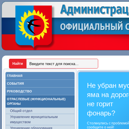
ГЛАВНАЯ
Не убран му
СОБЫТИЯ
РУКОВОДСТВО
яма на дорог
ОТРАСЛЕВЫЕ (ФУНКЦИОНАЛЬНЫЕ)
не горит
ОРГАНЫ
Общий отдел
фонарь?
Управление муниципальным
имуществом
Столкнулись с проблемо
сообщите о ней!
Управление образования