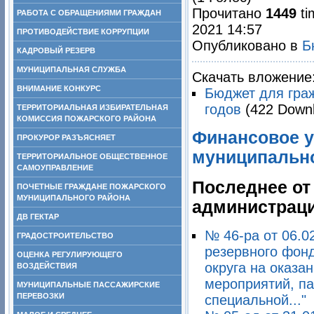
Прочитано
1449
ti
РАБОТА С ОБРАЩЕНИЯМИ ГРАЖДАН
2021 14:57
ПРОТИВОДЕЙСТВИЕ КОРРУПЦИИ
Опубликовано в
Б
КАДРОВЫЙ РЕЗЕРВ
МУНИЦИПАЛЬНАЯ СЛУЖБА
Скачать вложение
ВНИМАНИЕ КОНКУРС
Бюджет для граж
годов
(422 Down
ТЕРРИТОРИАЛЬНАЯ ИЗБИРАТЕЛЬНАЯ
КОМИССИЯ ПОЖАРСКОГО РАЙОНА
Финансовое у
ПРОКУРОР РАЗЪЯСНЯЕТ
муниципально
ТЕРРИТОРИАЛЬНОЕ ОБЩЕСТВЕННОЕ
САМОУПРАВЛЕНИЕ
Последнее от
ПОЧЕТНЫЕ ГРАЖДАНЕ ПОЖАРСКОГО
МУНИЦИПАЛЬНОГО РАЙОНА
администраци
ДВ ГЕКТАР
№ 46-ра от 06.0
ГРАДОСТРОИТЕЛЬСТВО
резервного фон
ОЦЕНКА РЕГУЛИРУЮЩЕГО
округа на оказа
ВОЗДЕЙСТВИЯ
мероприятий, па
МУНИЦИПАЛЬНЫЕ ПАССАЖИРСКИЕ
ПЕРЕВОЗКИ
специальной..."