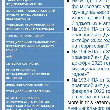
№ 05-од от 31.0
МАЛОЕ И СРЕДНЕЕ
ПРЕДПРИНИМАТЕЛЬСТВО
финансового уп
ВЫЯВЛЕНИЕ ПРАВООБЛАДАТЕЛЕЙ
муниципального 
РАНЕЕ УЧТЕННЫХ ОБЪЕКТОВ
утверждении По
НЕДВИЖИМОСТИ
бюджетных и ав
СОЦИАЛЬНО ОРИЕНТИРОВАННЫЕ
№ 195-НПА от 3
НЕКОММЕРЧЕСКИЕ ОРГАНИЗАЦИИ
правовой акт Ду
КОНТАКТНАЯ ИНФОРМАЦИЯ
октября 2022 го
МУНИЦИПАЛЬНЫЕ ПРАВОВЫЕ АКТЫ
на территории П
ПОЖАРСКОГО МУНИЦИПАЛЬНОГО
РАЙОНА
№ 194-НПА от 3
правовой акт Ду
РАЙОН
декабря 2023 г
СЕЛЬСКОЕ ХОЗЯЙСТВО
муниципального 
СХЕМА РАЗМЕЩЕНИЯ
годов»"
НЕСТАЦИОНАРНЫХ ТОРГОВЫХ
ОБЪЕКТОВ
№ 193-НПА от 3
правовой акт Ду
ИНВЕСТИЦИОННАЯ ПОЛИТИКА
февраля 2023 г
МУНИЦИПАЛЬНЫЕ ПРОГРАММЫ
размера оплаты 
СТРАТЕГИЯ СОЦИАЛЬНО-
More in this катего
ЭКОНОМИЧЕСКОГО РАЗВИТИЯ
ПОЖАРСКОГО МУНИЦИПАЛЬНОГО
муниципального ра
РАЙОНА ДО 2023 ГОДА