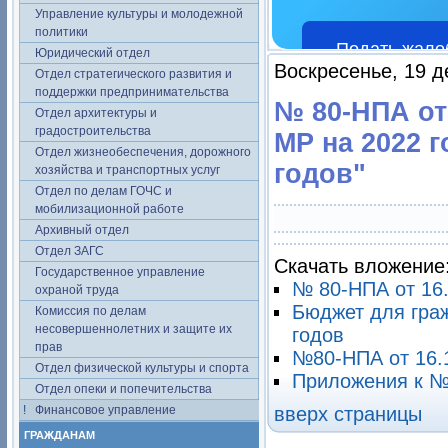
Управление культуры и молодежной
политики
Подать жало
Юридический отдел
Воскресенье, 19 д
Отдел стратегического развития и
поддержки предпринимательства
№ 80-НПА от
Отдел архитектуры и
градостроительства
МР на 2022 
Отдел жизнеобеспечения, дорожного
годов"
хозяйства и транспортных услуг
Отдел по делам ГОЧС и
мобилизационной работе
Архивный отдел
Отдел ЗАГС
Скачать вложение
Государственное управление
№ 80-НПА от 16
охраной труда
Бюджет для граж
Комиссия по делам
несовершеннолетних и защите их
годов
прав
№80-НПА от 16.
Отдел физической культуры и спорта
Приложения к №
Отдел опеки и попечительства
Финансовое управление
вверх страницы
ГРАЖДАНАМ