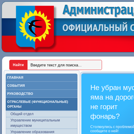
ГЛАВНАЯ
Не убран му
СОБЫТИЯ
РУКОВОДСТВО
яма на дорог
ОТРАСЛЕВЫЕ (ФУНКЦИОНАЛЬНЫЕ)
не горит
ОРГАНЫ
Общий отдел
фонарь?
Управление муниципальным
имуществом
Столкнулись с проблемо
сообщите о ней!
Управление образования