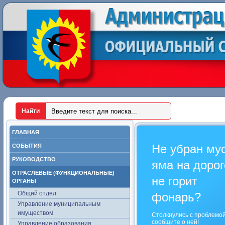
ГЛАВНАЯ
Не убран му
СОБЫТИЯ
РУКОВОДСТВО
яма на дорог
ОТРАСЛЕВЫЕ (ФУНКЦИОНАЛЬНЫЕ)
не горит
ОРГАНЫ
Общий отдел
фонарь?
Управление муниципальным
имуществом
Столкнулись с проблемо
сообщите о ней!
Управление образования