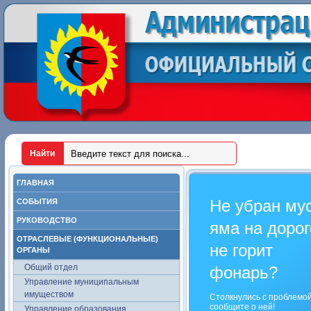
ГЛАВНАЯ
Не убран му
СОБЫТИЯ
РУКОВОДСТВО
яма на дорог
ОТРАСЛЕВЫЕ (ФУНКЦИОНАЛЬНЫЕ)
не горит
ОРГАНЫ
Общий отдел
фонарь?
Управление муниципальным
имуществом
Столкнулись с проблемо
сообщите о ней!
Управление образования