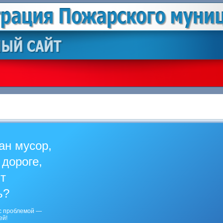
ан мусор,
 дороге,
ит
ь?
с проблемой —
ей!