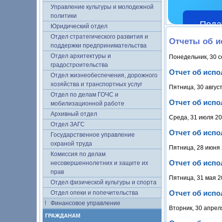
Управление культуры и молодежной
политики
Пода
Юридический отдел
Отдел стратегического развития и
Отчеты об и
поддержки предпринимательства
Отдел архитектуры и
Понедельник, 30 с
градостроительства
Отчет об испо
Отдел жизнеобеспечения, дорожного
хозяйства и транспортных услуг
Пятница, 30 авгус
Отдел по делам ГОЧС и
Отчет об испо
мобилизационной работе
Архивный отдел
Среда, 31 июля 20
Отдел ЗАГС
Отчет об испо
Государственное управление
охраной труда
Пятница, 28 июня 
Комиссия по делам
Отчет об испо
несовершеннолетних и защите их
прав
Пятница, 31 мая 2
Отдел физической культуры и спорта
Отчет об испо
Отдел опеки и попечительства
Финансовое управление
Вторник, 30 апрел
ГРАЖДАНАМ