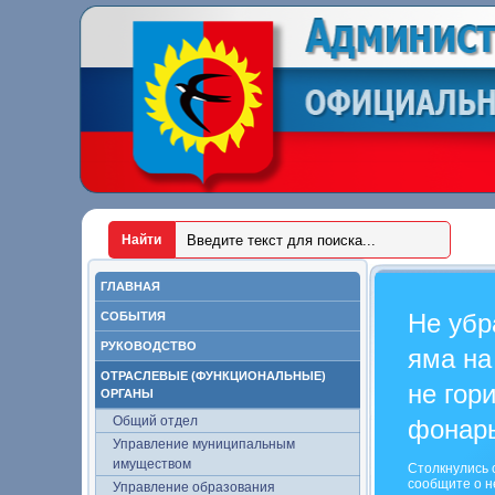
ГЛАВНАЯ
Не убр
СОБЫТИЯ
РУКОВОДСТВО
яма на
ОТРАСЛЕВЫЕ (ФУНКЦИОНАЛЬНЫЕ)
не гор
ОРГАНЫ
Общий отдел
фонар
Управление муниципальным
имуществом
Столкнулись 
сообщите о н
Управление образования