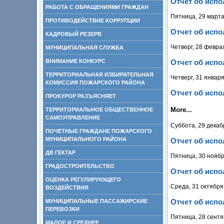
Отчет об испо
РАБОТА С ОБРАЩЕНИЯМИ ГРАЖДАН
Пятница, 29 марта
ПРОТИВОДЕЙСТВИЕ КОРРУПЦИИ
Отчет об испо
КАДРОВЫЙ РЕЗЕРВ
Четверг, 28 февра
МУНИЦИПАЛЬНАЯ СЛУЖБА
ВНИМАНИЕ КОНКУРС
Отчет об испо
ТЕРРИТОРИАЛЬНАЯ ИЗБИРАТЕЛЬНАЯ
Четверг, 31 январ
КОМИССИЯ ПОЖАРСКОГО РАЙОНА
Отчет об испо
ПРОКУРОР РАЗЪЯСНЯЕТ
More...
ТЕРРИТОРИАЛЬНОЕ ОБЩЕСТВЕННОЕ
САМОУПРАВЛЕНИЕ
Суббота, 29 декаб
ПОЧЕТНЫЕ ГРАЖДАНЕ ПОЖАРСКОГО
МУНИЦИПАЛЬНОГО РАЙОНА
Отчет об испо
ДВ ГЕКТАР
Пятница, 30 ноябр
ГРАДОСТРОИТЕЛЬСТВО
Отчет об испо
ОЦЕНКА РЕГУЛИРУЮЩЕГО
Среда, 31 октября
ВОЗДЕЙСТВИЯ
Отчет об испо
МУНИЦИПАЛЬНЫЕ ПАССАЖИРСКИЕ
ПЕРЕВОЗКИ
Пятница, 28 сентя
МАЛОЕ И СРЕДНЕЕ