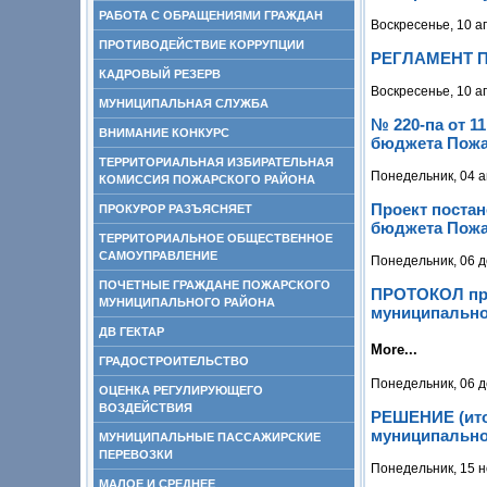
РАБОТА С ОБРАЩЕНИЯМИ ГРАЖДАН
Воскресенье, 10 а
ПРОТИВОДЕЙСТВИЕ КОРРУПЦИИ
РЕГЛАМЕНТ ПУ
КАДРОВЫЙ РЕЗЕРВ
Воскресенье, 10 а
МУНИЦИПАЛЬНАЯ СЛУЖБА
№ 220-па от 1
ВНИМАНИЕ КОНКУРС
бюджета Пожар
ТЕРРИТОРИАЛЬНАЯ ИЗБИРАТЕЛЬНАЯ
Понедельник, 04 а
КОМИССИЯ ПОЖАРСКОГО РАЙОНА
Проект поста
ПРОКУРОР РАЗЪЯСНЯЕТ
бюджета Пожар
ТЕРРИТОРИАЛЬНОЕ ОБЩЕСТВЕННОЕ
САМОУПРАВЛЕНИЕ
Понедельник, 06 д
ПОЧЕТНЫЕ ГРАЖДАНЕ ПОЖАРСКОГО
ПРОТОКОЛ про
МУНИЦИПАЛЬНОГО РАЙОНА
муниципальног
ДВ ГЕКТАР
More...
ГРАДОСТРОИТЕЛЬСТВО
Понедельник, 06 д
ОЦЕНКА РЕГУЛИРУЮЩЕГО
ВОЗДЕЙСТВИЯ
РЕШЕНИЕ (ито
муниципальног
МУНИЦИПАЛЬНЫЕ ПАССАЖИРСКИЕ
ПЕРЕВОЗКИ
Понедельник, 15 н
МАЛОЕ И СРЕДНЕЕ