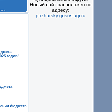
Новый сайт расположен по
адресу:
pozharsky.gosuslugi.ru
 на всё
юджета
025 годов"
юджета
нении бюджета