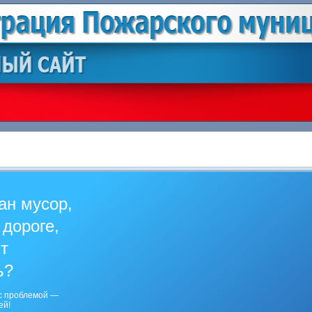
ан мусор,
 дороге,
ит
ь?
с проблемой —
ей!