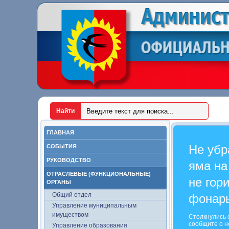
ГЛАВНАЯ
Не убр
СОБЫТИЯ
РУКОВОДСТВО
яма на
ОТРАСЛЕВЫЕ (ФУНКЦИОНАЛЬНЫЕ)
не гор
ОРГАНЫ
Общий отдел
фонар
Управление муниципальным
имуществом
Столкнулись 
сообщите о н
Управление образования