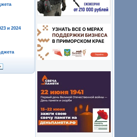
джета
23 и 2024
юджета
»