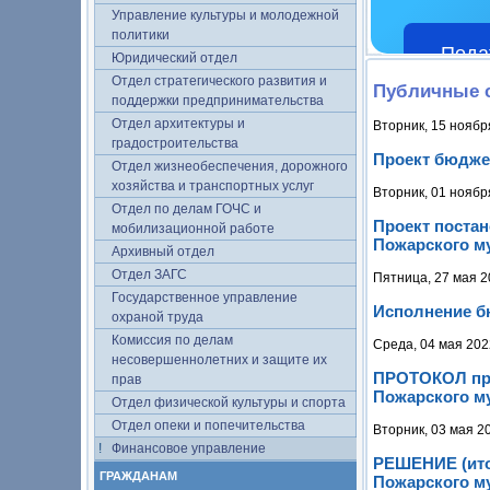
Управление культуры и молодежной
политики
Пода
Юридический отдел
Отдел стратегического развития и
Публичные 
поддержки предпринимательства
Отдел архитектуры и
Вторник, 15 ноябр
градостроительства
Проект бюджет
Отдел жизнеобеспечения, дорожного
хозяйства и транспортных услуг
Вторник, 01 ноябр
Отдел по делам ГОЧС и
Проект поста
мобилизационной работе
Пожарского му
Архивный отдел
Отдел ЗАГС
Пятница, 27 мая 2
Государственное управление
Исполнение бю
охраной труда
Комиссия по делам
Среда, 04 мая 202
несовершеннолетних и защите их
ПРОТОКОЛ про
прав
Пожарского му
Отдел физической культуры и спорта
Отдел опеки и попечительства
Вторник, 03 мая 2
Финансовое управление
РЕШЕНИЕ (ито
ГРАЖДАНАМ
Пожарского му