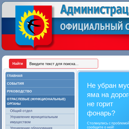
ГЛАВНАЯ
Не убран му
СОБЫТИЯ
РУКОВОДСТВО
яма на дорог
ОТРАСЛЕВЫЕ (ФУНКЦИОНАЛЬНЫЕ)
не горит
ОРГАНЫ
Общий отдел
фонарь?
Управление муниципальным
имуществом
Столкнулись с проблемо
сообщите о ней!
Управление образования