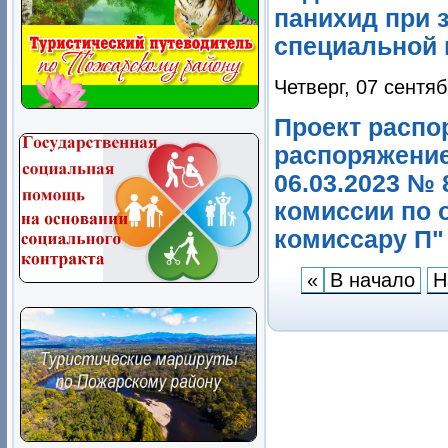
панихид при 
специальной в
Четверг, 07 сентя
Проект распо
распоряжение
06.03.2023 №
комиссии по 
комиссару П"
«
В начало
Н