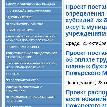
РАБОТА С ОБРАЩЕНИЯМИ ГРАЖДАН
Проект поста
ПРОТИВОДЕЙСТВИЕ КОРРУПЦИИ
определения 
КАДРОВЫЙ РЕЗЕРВ
субсидий из 
МУНИЦИПАЛЬНАЯ СЛУЖБА
округа муни
ВНИМАНИЕ КОНКУРС
учреждениям 
ТЕРРИТОРИАЛЬНАЯ ИЗБИРАТЕЛЬНАЯ
КОМИССИЯ ПОЖАРСКОГО РАЙОНА
Среда, 25 октября
ПРОКУРОР РАЗЪЯСНЯЕТ
Проект поста
ТЕРРИТОРИАЛЬНОЕ ОБЩЕСТВЕННОЕ
САМОУПРАВЛЕНИЕ
об оплате тру
ПОЧЕТНЫЕ ГРАЖДАНЕ ПОЖАРСКОГО
главных бухг
МУНИЦИПАЛЬНОГО РАЙОНА
Пожарского 
ДВ ГЕКТАР
ГРАДОСТРОИТЕЛЬСТВО
Понедельник, 23 о
ОЦЕНКА РЕГУЛИРУЮЩЕГО
ВОЗДЕЙСТВИЯ
Проект распо
МУНИЦИПАЛЬНЫЕ ПАССАЖИРСКИЕ
ассигнований
ПЕРЕВОЗКИ
Пожарского м