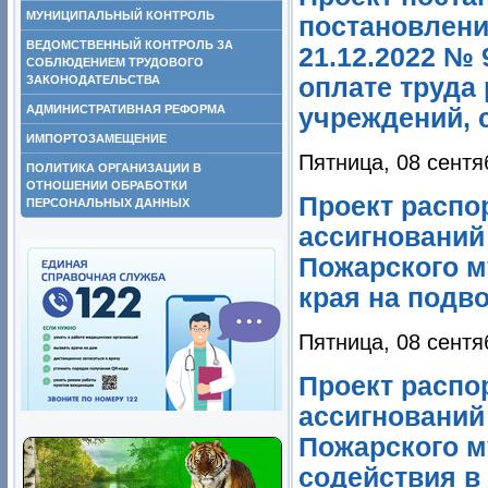
МУНИЦИПАЛЬНЫЙ КОНТРОЛЬ
постановлени
ВЕДОМСТВЕННЫЙ КОНТРОЛЬ ЗА
21.12.2022 №
СОБЛЮДЕНИЕМ ТРУДОВОГО
оплате труда
ЗАКОНОДАТЕЛЬСТВА
АДМИНИСТРАТИВНАЯ РЕФОРМА
учреждений, 
ИМПОРТОЗАМЕЩЕНИЕ
Пятница, 08 сентя
ПОЛИТИКА ОРГАНИЗАЦИИ В
ОТНОШЕНИИ ОБРАБОТКИ
Проект распо
ПЕРСОНАЛЬНЫХ ДАННЫХ
ассигнований
Пожарского м
края на подв
Пятница, 08 сентя
Проект распо
ассигнований
Пожарского м
содействия в