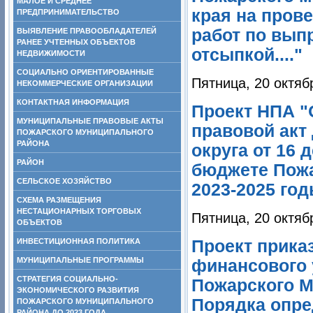
МАЛОЕ И СРЕДНЕЕ
края на пров
ПРЕДПРИНИМАТЕЛЬСТВО
работ по вып
ВЫЯВЛЕНИЕ ПРАВООБЛАДАТЕЛЕЙ
РАНЕЕ УЧТЕННЫХ ОБЪЕКТОВ
отсыпкой...."
НЕДВИЖИМОСТИ
СОЦИАЛЬНО ОРИЕНТИРОВАННЫЕ
Пятница, 20 октяб
НЕКОММЕРЧЕСКИЕ ОРГАНИЗАЦИИ
КОНТАКТНАЯ ИНФОРМАЦИЯ
Проект НПА "
МУНИЦИПАЛЬНЫЕ ПРАВОВЫЕ АКТЫ
правовой акт
ПОЖАРСКОГО МУНИЦИПАЛЬНОГО
РАЙОНА
округа от 16 
РАЙОН
бюджете Пожа
СЕЛЬСКОЕ ХОЗЯЙСТВО
2023-2025 го
СХЕМА РАЗМЕЩЕНИЯ
НЕСТАЦИОНАРНЫХ ТОРГОВЫХ
Пятница, 20 октяб
ОБЪЕКТОВ
ИНВЕСТИЦИОННАЯ ПОЛИТИКА
Проект приказ
МУНИЦИПАЛЬНЫЕ ПРОГРАММЫ
финансового 
СТРАТЕГИЯ СОЦИАЛЬНО-
Пожарского МР
ЭКОНОМИЧЕСКОГО РАЗВИТИЯ
Порядка опре
ПОЖАРСКОГО МУНИЦИПАЛЬНОГО
РАЙОНА ДО 2023 ГОДА