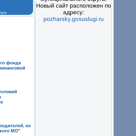
Новый сайт расположен по
адресу:
pozharsky.gosuslugi.ru
 на всё
ого фонда
 финансовой
условий
а
не
водителей, их
кого МО"