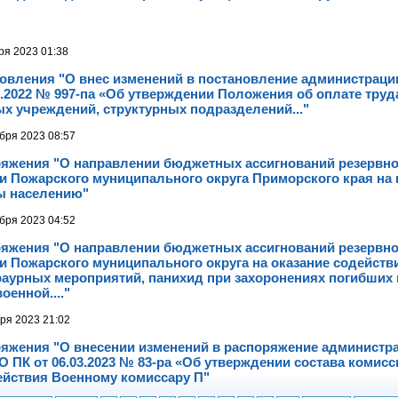
ря 2023 01:38
новления "О внес изменений в постановление администраци
2.2022 № 997-па «Об утверждении Положения об оплате труд
х учреждений, структурных подразделений..."
бря 2023 08:57
ряжения "О направлении бюджетных ассигнований резервн
и Пожарского муниципального округа Приморского края на
ы населению"
бря 2023 04:52
ряжения "О направлении бюджетных ассигнований резервн
 Пожарского муниципального округа на оказание содейств
раурных мероприятий, панихид при захоронениях погибших 
оенной...."
бря 2023 21:02
ряжения "О внесении изменений в распоряжение администр
 ПК от 06.03.2023 № 83-ра «Об утверждении состава комисс
ействия Военному комиссару П"