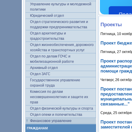
Управление культуры и молодежной
политики
Пода
Юридический отдел
Отдел стратегического развития и
Проекты
поддержки предпринимательства
Отдел архитектуры и
Пятница, 10 ноябр
градостроительства
Проект бюджет
Отдел жизнеобеспечения, дорожного
хозяйства и транспортных услуг
Пятница, 27 октяб
Отдел по делам ГОЧС и
Проект распо
мобилизационной работе
администраци
Архивный отдел
помощи гражд
Отдел ЗАГС
Четверг, 26 октябр
Государственное управление
охраной труда
Проект поста
Комиссия по делам
предоставлен
несовершеннолетних и защите их
муниципальны
прав
связанные..."
Отдел физической культуры и спорта
Среда, 25 октября
Отдел опеки и попечительства
Финансовое управление
Проект постан
заместителей
ГРАЖДАНАМ