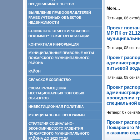
ПРЕДПРИНИМАТЕЛЬСТВО
More...
ВЫЯВЛЕНИЕ ПРАВООБЛАДАТЕЛЕЙ
РАНЕЕ УЧТЕННЫХ ОБЪЕКТОВ
Пятница, 06 октяб
НЕДВИЖИМОСТИ
Проект поста
СОЦИАЛЬНО ОРИЕНТИРОВАННЫЕ
МР ПК от 21.1
НЕКОММЕРЧЕСКИЕ ОРГАНИЗАЦИИ
муниципальны
КОНТАКТНАЯ ИНФОРМАЦИЯ
Пятница, 08 сентя
МУНИЦИПАЛЬНЫЕ ПРАВОВЫЕ АКТЫ
Проект распо
ПОЖАРСКОГО МУНИЦИПАЛЬНОГО
администраци
РАЙОНА
питьевой вод
РАЙОН
Пятница, 08 сентя
СЕЛЬСКОЕ ХОЗЯЙСТВО
Проект распо
СХЕМА РАЗМЕЩЕНИЯ
администрации
НЕСТАЦИОНАРНЫХ ТОРГОВЫХ
проведении т
ОБЪЕКТОВ
специальной в
ИНВЕСТИЦИОННАЯ ПОЛИТИКА
Четверг, 07 сентя
МУНИЦИПАЛЬНЫЕ ПРОГРАММЫ
Проект распо
СТРАТЕГИЯ СОЦИАЛЬНО-
Пожарского МО
ЭКОНОМИЧЕСКОГО РАЗВИТИЯ
оказанию сод
ПОЖАРСКОГО МУНИЦИПАЛЬНОГО
РАЙОНА ДО 2023 ГОДА