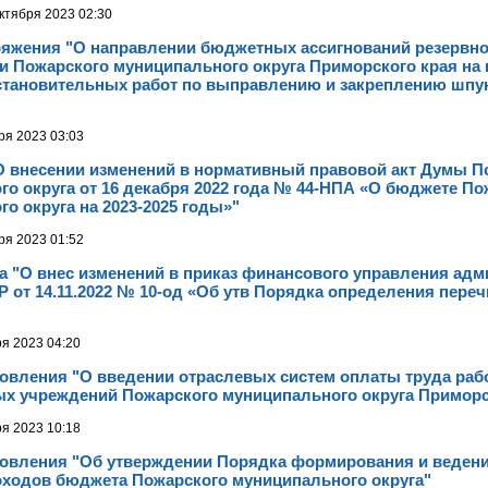
ктября 2023 02:30
ряжения "О направлении бюджетных ассигнований резервн
и Пожарского муниципального округа Приморского края на
становительных работ по выправлению и закреплению шпун
ря 2023 03:03
О внесении изменений в нормативный правовой акт Думы П
о округа от 16 декабря 2022 года № 44-НПА «О бюджете По
о округа на 2023-2025 годы»"
ря 2023 01:52
а "О внес изменений в приказ финансового управления ад
 от 14.11.2022 № 10-од «Об утв Порядка определения переч
ря 2023 04:20
новления "О введении отраслевых систем оплаты труда раб
х учреждений Пожарского муниципального округа Приморс
ря 2023 10:18
новления "Об утверждении Порядка формирования и ведени
оходов бюджета Пожарского муниципального округа"