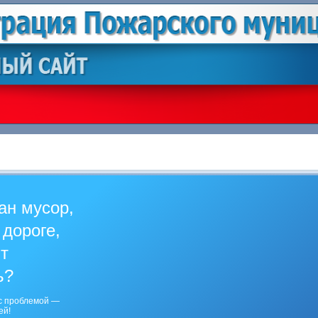
ан мусор,
 дороге,
ит
ь?
с проблемой —
ей!