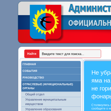
ГЛАВНАЯ
Не убр
СОБЫТИЯ
РУКОВОДСТВО
яма на
ОТРАСЛЕВЫЕ (ФУНКЦИОНАЛЬНЫЕ)
не гор
ОРГАНЫ
Общий отдел
фонар
Управление муниципальным
имуществом
Столкнулись 
сообщите о н
Управление образования