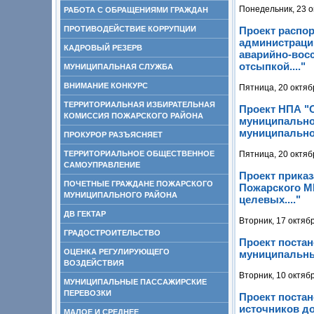
Понедельник, 23 о
РАБОТА С ОБРАЩЕНИЯМИ ГРАЖДАН
ПРОТИВОДЕЙСТВИЕ КОРРУПЦИИ
Проект распо
администраци
КАДРОВЫЙ РЕЗЕРВ
аварийно-вос
отсыпкой...."
МУНИЦИПАЛЬНАЯ СЛУЖБА
ВНИМАНИЕ КОНКУРС
Пятница, 20 октяб
ТЕРРИТОРИАЛЬНАЯ ИЗБИРАТЕЛЬНАЯ
Проект НПА "
КОМИССИЯ ПОЖАРСКОГО РАЙОНА
муниципальног
муниципальног
ПРОКУРОР РАЗЪЯСНЯЕТ
ТЕРРИТОРИАЛЬНОЕ ОБЩЕСТВЕННОЕ
Пятница, 20 октяб
САМОУПРАВЛЕНИЕ
Проект приказ
ПОЧЕТНЫЕ ГРАЖДАНЕ ПОЖАРСКОГО
Пожарского МР
МУНИЦИПАЛЬНОГО РАЙОНА
целевых...."
ДВ ГЕКТАР
Вторник, 17 октяб
ГРАДОСТРОИТЕЛЬСТВО
Проект поста
ОЦЕНКА РЕГУЛИРУЮЩЕГО
муниципальны
ВОЗДЕЙСТВИЯ
Вторник, 10 октяб
МУНИЦИПАЛЬНЫЕ ПАССАЖИРСКИЕ
ПЕРЕВОЗКИ
Проект поста
источников д
МАЛОЕ И СРЕДНЕЕ