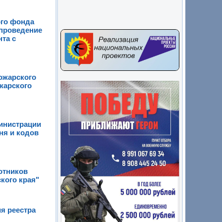
ого фонда
 проведение
та с
ожарского
жарского
министрации
ня и кодов
отников
кого края"
я реестра