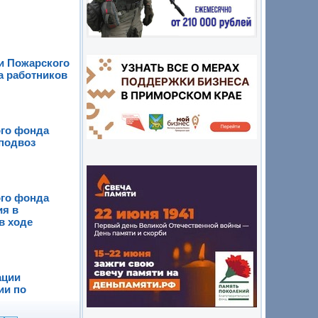
и Пожарского
а работников
ого фонда
 подвоз
ого фонда
ия в
в ходе
ации
ии по