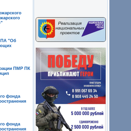
ожарского
ожарского
»"
НПА "Об
ающих
трации ПМР ПК
ицип
ого фонда
ространения
ого фонда
ространения