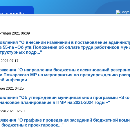
ть жалобу
Жалобы
ктября 2021 06:09
новления "О внесении изменений в постановление админис
 № 55-па «Об утв Положения об оплате труда работников мун
труктурных подр..."
 2021 07:17
ряжения "О направлении бюджетных ассигнований резервн
и Пожарского МР на мероприятия по предупреждению расп
й инфекции..."
бря 2021 04:25
новления "Об утверждении муниципальной программы «Эк
нансовое планирование в ПМР на 2021-2024 годы»"
бря 2021 02:20
ряжения "О графике проведения заседаний бюджетной коми
 бюджетных проектировок..."