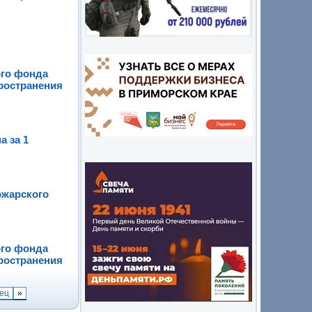
ого фонда
ространения
а за 1
ожарского
ого фонда
ространения
нец
»