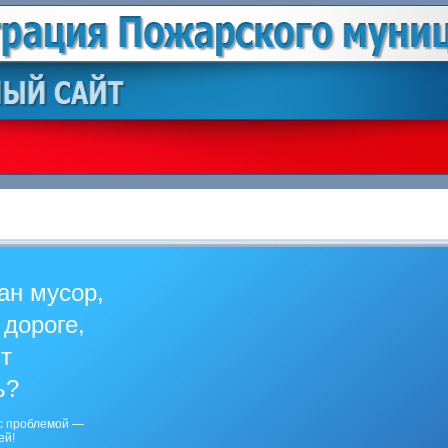
ан мусор,
 дороге,
ит
ь?
с проблемой —
ей!