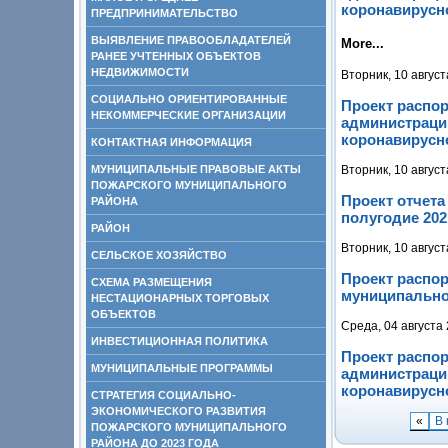
коронавирусно
ПРЕДПРИНИМАТЕЛЬСТВО
ВЫЯВЛЕНИЕ ПРАВООБЛАДАТЕЛЕЙ
More...
РАНЕЕ УЧТЕННЫХ ОБЪЕКТОВ
НЕДВИЖИМОСТИ
Вторник, 10 август
СОЦИАЛЬНО ОРИЕНТИРОВАННЫЕ
Проект распо
НЕКОММЕРЧЕСКИЕ ОРГАНИЗАЦИИ
администраци
коронавирусно
КОНТАКТНАЯ ИНФОРМАЦИЯ
Вторник, 10 август
МУНИЦИПАЛЬНЫЕ ПРАВОВЫЕ АКТЫ
ПОЖАРСКОГО МУНИЦИПАЛЬНОГО
Проект отчета
РАЙОНА
полугодие 202
РАЙОН
Вторник, 10 август
СЕЛЬСКОЕ ХОЗЯЙСТВО
Проект распо
СХЕМА РАЗМЕЩЕНИЯ
муниципальног
НЕСТАЦИОНАРНЫХ ТОРГОВЫХ
ОБЪЕКТОВ
Среда, 04 августа
ИНВЕСТИЦИОННАЯ ПОЛИТИКА
Проект распо
МУНИЦИПАЛЬНЫЕ ПРОГРАММЫ
администраци
коронавирусно
СТРАТЕГИЯ СОЦИАЛЬНО-
ЭКОНОМИЧЕСКОГО РАЗВИТИЯ
«
В 
ПОЖАРСКОГО МУНИЦИПАЛЬНОГО
РАЙОНА ДО 2023 ГОДА