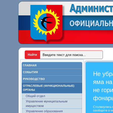
ГЛАВНАЯ
Не убр
СОБЫТИЯ
РУКОВОДСТВО
яма на
ОТРАСЛЕВЫЕ (ФУНКЦИОНАЛЬНЫЕ)
не гор
ОРГАНЫ
Общий отдел
фонар
Управление муниципальным
имуществом
Столкнулись 
сообщите о н
Управление образования