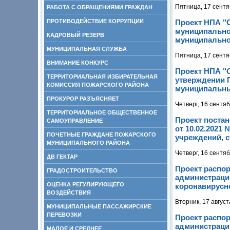
Пятница, 17 сентя
РАБОТА С ОБРАЩЕНИЯМИ ГРАЖДАН
ПРОТИВОДЕЙСТВИЕ КОРРУПЦИИ
Проект НПА "
муниципальног
КАДРОВЫЙ РЕЗЕРВ
муниципальног
МУНИЦИПАЛЬНАЯ СЛУЖБА
Пятница, 17 сентя
ВНИМАНИЕ КОНКУРС
Проект НПА "
ТЕРРИТОРИАЛЬНАЯ ИЗБИРАТЕЛЬНАЯ
утверждении 
КОМИССИЯ ПОЖАРСКОГО РАЙОНА
муниципальны
ПРОКУРОР РАЗЪЯСНЯЕТ
Четверг, 16 сентя
ТЕРРИТОРИАЛЬНОЕ ОБЩЕСТВЕННОЕ
Проект поста
САМОУПРАВЛЕНИЕ
от 10.02.2021
ПОЧЕТНЫЕ ГРАЖДАНЕ ПОЖАРСКОГО
учреждений, с
МУНИЦИПАЛЬНОГО РАЙОНА
Четверг, 16 сентя
ДВ ГЕКТАР
Проект распо
ГРАДОСТРОИТЕЛЬСТВО
администраци
ОЦЕНКА РЕГУЛИРУЮЩЕГО
коронавирусно
ВОЗДЕЙСТВИЯ
Вторник, 17 август
МУНИЦИПАЛЬНЫЕ ПАССАЖИРСКИЕ
ПЕРЕВОЗКИ
Проект распо
администраци
МАЛОЕ И СРЕДНЕЕ