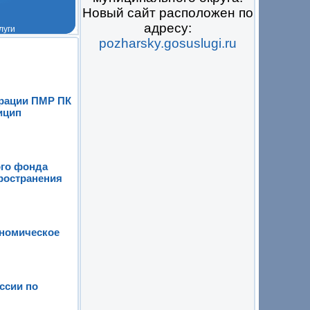
Новый сайт расположен по
адресу:
pozharsky.gosuslugi.ru
 на всё
трации ПМР ПК
ицип
ого фонда
ространения
ономическое
ссии по