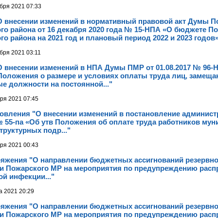
бря 2021 07:33
О внесении изменений в нормативный правовой акт Думы П
о района от 16 декабря 2020 года № 15-НПА «О бюджете П
о района на 2021 год и плановый период 2022 и 2023 годов
бря 2021 03:11
О внесении изменений в НПА Думы ПМР от 01.08.2017 № 96-
Положения о размере и условиях оплаты труда лиц, замещ
е должности на постоянной..."
бря 2021 07:45
новления "О внесении изменений в постановление админис
 № 55-па «Об утв Положения об оплате труда работников мун
труктурных подр..."
бря 2021 00:43
ряжения "О направлении бюджетных ассигнований резервн
и Пожарского МР на мероприятия по предупреждению расп
й инфекции..."
а 2021 20:29
ряжения "О направлении бюджетных ассигнований резервн
и Пожарского МР на мероприятия по предупреждению расп