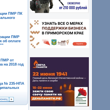
ации ПМР ПК
пального
трации ПМР
я об оплате
""
 ПМР от
а на 2018 год
ода № 235-НПА
иципальных
конец
»