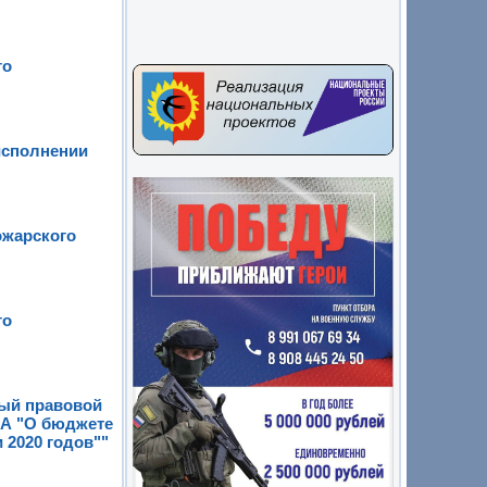
го
исполнении
ожарского
го
ный правовой
ПА "О бюджете
 2020 годов""