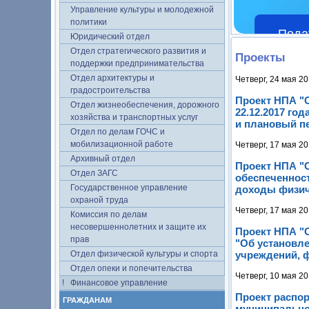
Управление культуры и молодежной
политики
Пода
Юридический отдел
Отдел стратегического развития и
Проекты
поддержки предпринимательства
Отдел архитектуры и
Четверг, 24 мая 20
градостроительства
Проект НПА "
Отдел жизнеобеспечения, дорожного
22.12.2017 го
хозяйства и транспортных услуг
и плановый пе
Отдел по делам ГОЧС и
мобилизационной работе
Четверг, 17 мая 20
Архивный отдел
Проект НПА "
Отдел ЗАГС
обеспеченнос
Государственное управление
доходы физиче
охраной труда
Четверг, 17 мая 20
Комиссия по делам
несовершеннолетних и защите их
Проект НПА "О
прав
"Об установл
Отдел физической культуры и спорта
учреждений, 
Отдел опеки и попечительства
Четверг, 10 мая 20
Финансовое управление
Проект распо
ГРАЖДАНАМ
муниципальног