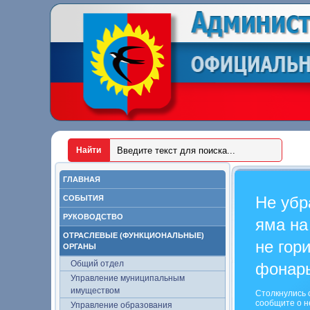
ГЛАВНАЯ
Не убр
СОБЫТИЯ
РУКОВОДСТВО
яма на
ОТРАСЛЕВЫЕ (ФУНКЦИОНАЛЬНЫЕ)
не гор
ОРГАНЫ
Общий отдел
фонар
Управление муниципальным
имуществом
Столкнулись 
сообщите о н
Управление образования