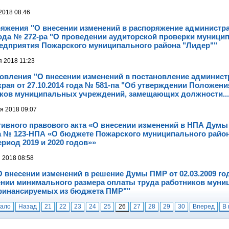
2018 08:46
ряжения "О внесении изменений в распоряжение администр
 года № 272-ра "О проведении аудиторской проверки муници
редприятия Пожарского муниципального района "Лидер""
я 2018 11:23
новления "О внесении изменений в постановление админис
рая от 27.10.2014 года № 581-па "Об утверждении Положени
иков муниципальных учреждений, замещающих должности...
я 2018 09:07
тивного правового акта «О внесении изменений в НПА Думы
да № 123-НПА «О бюджете Пожарского муниципального район
риод 2019 и 2020 годов»»
я 2018 08:58
 внесении изменений в решение Думы ПМР от 02.03.2009 г
ении минимального размера оплаты труда работников мун
финансируемых из бюджета ПМР""
чало
Назад
21
22
23
24
25
26
27
28
29
30
Вперед
В 