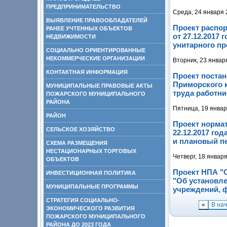
ПРЕДПРИНИМАТЕЛЬСТВО
Среда, 24 января 
ВЫЯВЛЕНИЕ ПРАВООБЛАДАТЕЛЕЙ
Проект распо
РАНЕЕ УЧТЕННЫХ ОБЪЕКТОВ
от 27.12.2017
НЕДВИЖИМОСТИ
унитарного п
СОЦИАЛЬНО ОРИЕНТИРОВАННЫЕ
НЕКОММЕРЧЕСКИЕ ОРГАНИЗАЦИИ
Вторник, 23 январ
КОНТАКТНАЯ ИНФОРМАЦИЯ
Проект поста
Приморского к
МУНИЦИПАЛЬНЫЕ ПРАВОВЫЕ АКТЫ
труда работн
ПОЖАРСКОГО МУНИЦИПАЛЬНОГО
РАЙОНА
Пятница, 19 январ
РАЙОН
Проект норма
СЕЛЬСКОЕ ХОЗЯЙСТВО
22.12.2017 го
и плановый пе
СХЕМА РАЗМЕЩЕНИЯ
НЕСТАЦИОНАРНЫХ ТОРГОВЫХ
Четверг, 18 январ
ОБЪЕКТОВ
Проект НПА "О
ИНВЕСТИЦИОННАЯ ПОЛИТИКА
"Об установл
МУНИЦИПАЛЬНЫЕ ПРОГРАММЫ
учреждений, 
СТРАТЕГИЯ СОЦИАЛЬНО-
«
В на
ЭКОНОМИЧЕСКОГО РАЗВИТИЯ
ПОЖАРСКОГО МУНИЦИПАЛЬНОГО
РАЙОНА ДО 2023 ГОДА