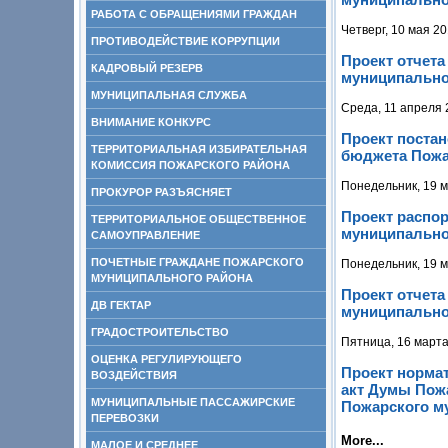
РАБОТА С ОБРАЩЕНИЯМИ ГРАЖДАН
Четверг, 10 мая 20
ПРОТИВОДЕЙСТВИЕ КОРРУПЦИИ
Проект отчета
КАДРОВЫЙ РЕЗЕРВ
муниципальног
МУНИЦИПАЛЬНАЯ СЛУЖБА
Среда, 11 апреля 
ВНИМАНИЕ КОНКУРС
Проект поста
ТЕРРИТОРИАЛЬНАЯ ИЗБИРАТЕЛЬНАЯ
бюджета Пожар
КОМИССИЯ ПОЖАРСКОГО РАЙОНА
Понедельник, 19 м
ПРОКУРОР РАЗЪЯСНЯЕТ
Проект распо
ТЕРРИТОРИАЛЬНОЕ ОБЩЕСТВЕННОЕ
муниципальног
САМОУПРАВЛЕНИЕ
ПОЧЕТНЫЕ ГРАЖДАНЕ ПОЖАРСКОГО
Понедельник, 19 м
МУНИЦИПАЛЬНОГО РАЙОНА
Проект отчета
ДВ ГЕКТАР
муниципальног
ГРАДОСТРОИТЕЛЬСТВО
Пятница, 16 марта
ОЦЕНКА РЕГУЛИРУЮЩЕГО
Проект нормат
ВОЗДЕЙСТВИЯ
акт Думы Пожа
МУНИЦИПАЛЬНЫЕ ПАССАЖИРСКИЕ
Пожарского му
ПЕРЕВОЗКИ
More...
МАЛОЕ И СРЕДНЕЕ