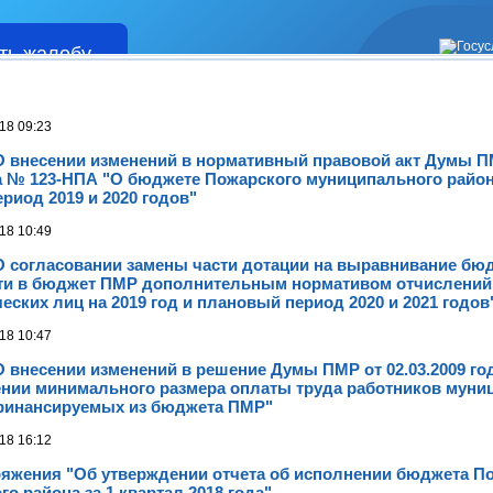
ть жалобу
Жалобы
18 09:23
О внесении изменений в нормативный правовой акт Думы П
да № 123-НПА "О бюджете Пожарского муниципального района
риод 2019 и 2020 годов"
18 10:49
О согласовании замены части дотации на выравнивание бю
ти в бюджет ПМР дополнительным нормативом отчислений 
ских лиц на 2019 год и плановый период 2020 и 2021 годов
18 10:47
 внесении изменений в решение Думы ПМР от 02.03.2009 г
ении минимального размера оплаты труда работников мун
финансируемых из бюджета ПМР"
18 16:12
ряжения "Об утверждении отчета об исполнении бюджета П
о района за 1 квартал 2018 года"