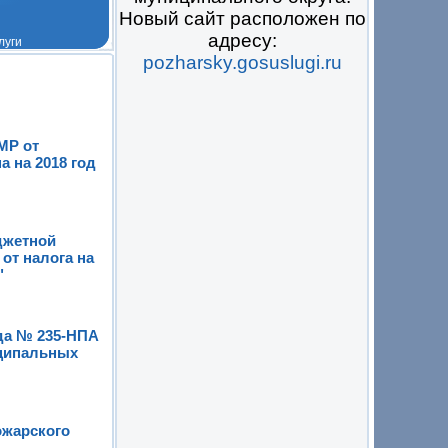
Новый сайт расположен по
адресу:
pozharsky.gosuslugi.ru
 на всё
МР от
 на 2018 год
джетной
от налога на
"
ода № 235-НПА
иципальных
ожарского