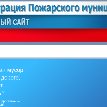
ан мусор,
 дороге,
ит
ь?
с проблемой —
ей!