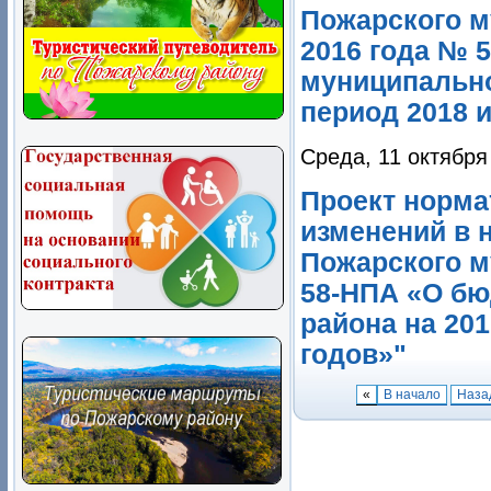
Пожарского м
2016 года № 
муниципально
период 2018 и
Среда, 11 октября
Проект норма
изменений в 
Пожарского м
58-НПА «О бю
района на 201
годов»"
«
В начало
Наза