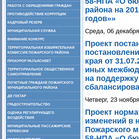
58-НПА «О бю
РАБОТА С ОБРАЩЕНИЯМИ ГРАЖДАН
района на 201
ПРОТИВОДЕЙСТВИЕ КОРРУПЦИИ
годов»»
КАДРОВЫЙ РЕЗЕРВ
Среда, 06 декабря
МУНИЦИПАЛЬНАЯ СЛУЖБА
ВНИМАНИЕ КОНКУРС
Проект поста
ТЕРРИТОРИАЛЬНАЯ ИЗБИРАТЕЛЬНАЯ
постановлен
КОМИССИЯ ПОЖАРСКОГО РАЙОНА
края от 31.0
ПРОКУРОР РАЗЪЯСНЯЕТ
иных межбюд
ТЕРРИТОРИАЛЬНОЕ ОБЩЕСТВЕННОЕ
САМОУПРАВЛЕНИЕ
на поддержку
ПОЧЕТНЫЕ ГРАЖДАНЕ ПОЖАРСКОГО
сбалансирова
МУНИЦИПАЛЬНОГО РАЙОНА
ДВ ГЕКТАР
Четверг, 23 ноябр
ГРАДОСТРОИТЕЛЬСТВО
Проект норма
ОЦЕНКА РЕГУЛИРУЮЩЕГО
ВОЗДЕЙСТВИЯ
изменений в 
МУНИЦИПАЛЬНЫЕ ПАССАЖИРСКИЕ
Пожарского м
ПЕРЕВОЗКИ
58-НПА «О бю