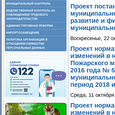
МУНИЦИПАЛЬНЫЙ КОНТРОЛЬ
Проект поста
ВЕДОМСТВЕННЫЙ КОНТРОЛЬ ЗА
муниципальн
СОБЛЮДЕНИЕМ ТРУДОВОГО
развитие и ф
ЗАКОНОДАТЕЛЬСТВА
АДМИНИСТРАТИВНАЯ РЕФОРМА
муниципально
ИМПОРТОЗАМЕЩЕНИЕ
Воскресенье, 22 о
ПОЛИТИКА ОРГАНИЗАЦИИ В
ОТНОШЕНИИ ОБРАБОТКИ
Проект норма
ПЕРСОНАЛЬНЫХ ДАННЫХ
изменений в 
Пожарского м
2016 года № 
муниципально
период 2018 и
Среда, 11 октября
Проект норма
изменений в 