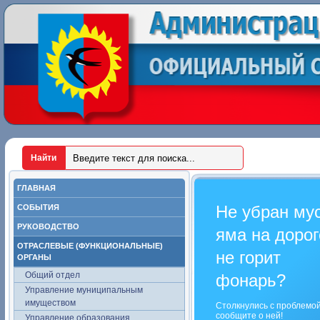
ГЛАВНАЯ
Не убран му
СОБЫТИЯ
РУКОВОДСТВО
яма на дорог
ОТРАСЛЕВЫЕ (ФУНКЦИОНАЛЬНЫЕ)
не горит
ОРГАНЫ
Общий отдел
фонарь?
Управление муниципальным
имуществом
Столкнулись с проблемо
сообщите о ней!
Управление образования