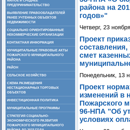
МАЛОЕ И СРЕДНЕЕ
ПРЕДПРИНИМАТЕЛЬСТВО
района на 201
ВЫЯВЛЕНИЕ ПРАВООБЛАДАТЕЛЕЙ
годов»"
РАНЕЕ УЧТЕННЫХ ОБЪЕКТОВ
НЕДВИЖИМОСТИ
Четверг, 23 ноябр
СОЦИАЛЬНО ОРИЕНТИРОВАННЫЕ
НЕКОММЕРЧЕСКИЕ ОРГАНИЗАЦИИ
Проект прика
КОНТАКТНАЯ ИНФОРМАЦИЯ
составления,
МУНИЦИПАЛЬНЫЕ ПРАВОВЫЕ АКТЫ
смет казенны
ПОЖАРСКОГО МУНИЦИПАЛЬНОГО
РАЙОНА
муниципально
РАЙОН
Понедельник, 13 н
СЕЛЬСКОЕ ХОЗЯЙСТВО
СХЕМА РАЗМЕЩЕНИЯ
Проект норма
НЕСТАЦИОНАРНЫХ ТОРГОВЫХ
ОБЪЕКТОВ
изменений в 
ИНВЕСТИЦИОННАЯ ПОЛИТИКА
Пожарского м
МУНИЦИПАЛЬНЫЕ ПРОГРАММЫ
96-НПА "Об у
СТРАТЕГИЯ СОЦИАЛЬНО-
условиях опла
ЭКОНОМИЧЕСКОГО РАЗВИТИЯ
ПОЖАРСКОГО МУНИЦИПАЛЬНОГО
РАЙОНА ДО 2023 ГОДА